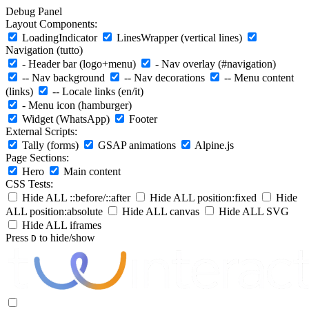
Debug Panel
Layout Components:
LoadingIndicator
LinesWrapper (vertical lines)
Navigation (tutto)
- Header bar (logo+menu)
- Nav overlay (#navigation)
-- Nav background
-- Nav decorations
-- Menu content
(links)
-- Locale links (en/it)
- Menu icon (hamburger)
Widget (WhatsApp)
Footer
External Scripts:
Tally (forms)
GSAP animations
Alpine.js
Page Sections:
Hero
Main content
CSS Tests:
Hide ALL ::before/::after
Hide ALL position:fixed
Hide
ALL position:absolute
Hide ALL canvas
Hide ALL SVG
Hide ALL iframes
Press
to hide/show
D