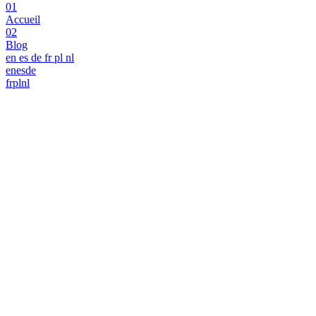
01
Accueil
02
Blog
en
es
de
fr
pl
nl
en
es
de
fr
pl
nl