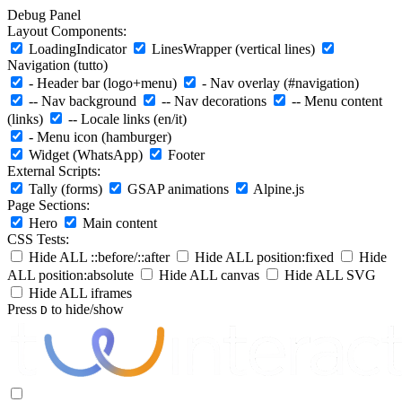
Debug Panel
Layout Components:
LoadingIndicator
LinesWrapper (vertical lines)
Navigation (tutto)
- Header bar (logo+menu)
- Nav overlay (#navigation)
-- Nav background
-- Nav decorations
-- Menu content
(links)
-- Locale links (en/it)
- Menu icon (hamburger)
Widget (WhatsApp)
Footer
External Scripts:
Tally (forms)
GSAP animations
Alpine.js
Page Sections:
Hero
Main content
CSS Tests:
Hide ALL ::before/::after
Hide ALL position:fixed
Hide
ALL position:absolute
Hide ALL canvas
Hide ALL SVG
Hide ALL iframes
Press
to hide/show
D