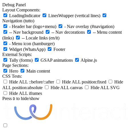
Debug Panel
Layout Components:
LoadingIndicator
LinesWrapper (vertical lines)
Navigation (tutto)
- Header bar (logo+menu)
- Nav overlay (#navigation)
-- Nav background
-- Nav decorations
-- Menu content
(links)
-- Locale links (en/it)
- Menu icon (hamburger)
Widget (WhatsApp)
Footer
External Scripts:
Tally (forms)
GSAP animations
Alpine.js
Page Sections:
Hero
Main content
CSS Tests:
Hide ALL ::before/::after
Hide ALL position:fixed
Hide
ALL position:absolute
Hide ALL canvas
Hide ALL SVG
Hide ALL iframes
Press
to hide/show
D