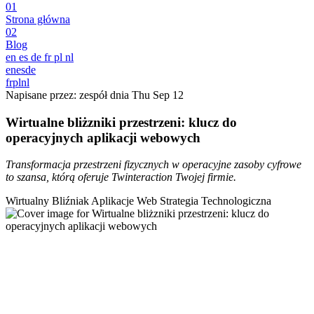
01
Strona główna
02
Blog
en
es
de
fr
pl
nl
en
es
de
fr
pl
nl
Napisane przez: zespół dnia
Thu Sep 12
Wirtualne bliżzniki przestrzeni: klucz do
operacyjnych aplikacji webowych
Transformacja przestrzeni fizycznych w operacyjne zasoby cyfrowe
to szansa, którą oferuje Twinteraction Twojej firmie.
Wirtualny Bliźniak
Aplikacje Web
Strategia Technologiczna