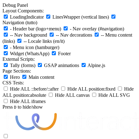
Debug Panel
Layout Components:
LoadingIndicator
LinesWrapper (vertical lines)
Navigation (tutto)
- Header bar (logo+menu)
- Nav overlay (#navigation)
-- Nav background
-- Nav decorations
-- Menu content
(links)
-- Locale links (en/it)
- Menu icon (hamburger)
Widget (WhatsApp)
Footer
External Scripts:
Tally (forms)
GSAP animations
Alpine.js
Page Sections:
Hero
Main content
CSS Tests:
Hide ALL ::before/::after
Hide ALL position:fixed
Hide
ALL position:absolute
Hide ALL canvas
Hide ALL SVG
Hide ALL iframes
Press
to hide/show
D