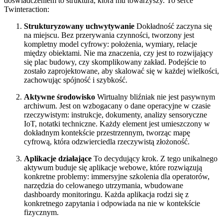
doświadczeniem to struktura, która mu towarzyszy. To serce
Twinteraction:
Strukturyzowany uchwytywanie
Dokładność zaczyna się
na miejscu. Bez przerywania czynności, tworzony jest
kompletny model cyfrowy: położenia, wymiary, relacje
między obiektami. Nie ma znaczenia, czy jest to rozwijający
się plac budowy, czy skomplikowany zakład. Podejście to
zostało zaprojektowane, aby skalować się w każdej wielkości,
zachowując spójność i szybkość.
Aktywne środowisko
Wirtualny bliźniak nie jest pasywnym
archiwum. Jest on wzbogacany o dane operacyjne w czasie
rzeczywistym: instrukcje, dokumenty, analizy sensoryczne
IoT, notatki techniczne. Każdy element jest umieszczony w
dokładnym kontekście przestrzennym, tworząc mapę
cyfrową, która odzwierciedla rzeczywistą złożoność.
Aplikacje działające
To decydujący krok. Z tego unikalnego
aktywum buduje się aplikacje webowe, które rozwiązują
konkretne problemy: immersyjne szkolenia dla operatorów,
narzędzia do celowanego utrzymania, wbudowane
dashboardy monitoringu. Każda aplikacja rodzi się z
konkretnego zapytania i odpowiada na nie w kontekście
fizycznym.