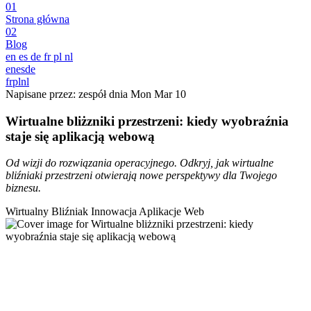
01
Strona główna
02
Blog
en
es
de
fr
pl
nl
en
es
de
fr
pl
nl
Napisane przez: zespół dnia
Mon Mar 10
Wirtualne bliżzniki przestrzeni: kiedy wyobraźnia
staje się aplikacją webową
Od wizji do rozwiązania operacyjnego. Odkryj, jak wirtualne
bliźniaki przestrzeni otwierają nowe perspektywy dla Twojego
biznesu.
Wirtualny Bliźniak
Innowacja
Aplikacje Web