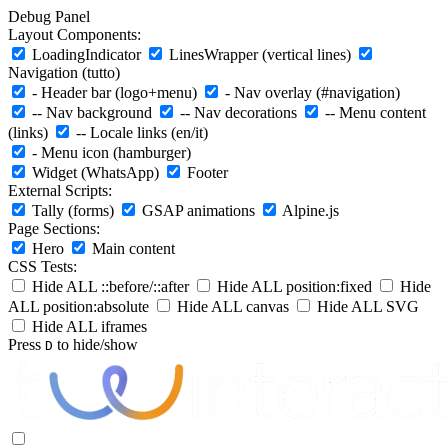
Debug Panel
Layout Components:
LoadingIndicator
LinesWrapper (vertical lines)
Navigation (tutto)
- Header bar (logo+menu)
- Nav overlay (#navigation)
-- Nav background
-- Nav decorations
-- Menu content
(links)
-- Locale links (en/it)
- Menu icon (hamburger)
Widget (WhatsApp)
Footer
External Scripts:
Tally (forms)
GSAP animations
Alpine.js
Page Sections:
Hero
Main content
CSS Tests:
Hide ALL ::before/::after
Hide ALL position:fixed
Hide
ALL position:absolute
Hide ALL canvas
Hide ALL SVG
Hide ALL iframes
Press
to hide/show
D