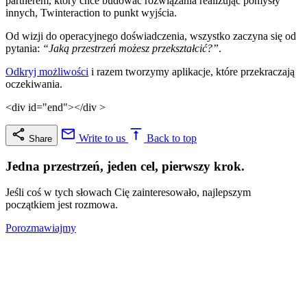
partnerem, który chce budować rozwiązania realizując pomysły
innych, Twinteraction to punkt wyjścia.
Od wizji do operacyjnego doświadczenia, wszystko zaczyna się od
pytania:
“Jaką przestrzeń możesz przekształcić?”
.
Odkryj możliwości
i razem tworzymy aplikacje, które przekraczają
oczekiwania.
<div id="end"></div >
Write to us
Back to top
Share
Jedna przestrzeń, jeden cel, pierwszy krok.
Jeśli coś w tych słowach Cię zainteresowało, najlepszym
początkiem jest rozmowa.
Porozmawiajmy