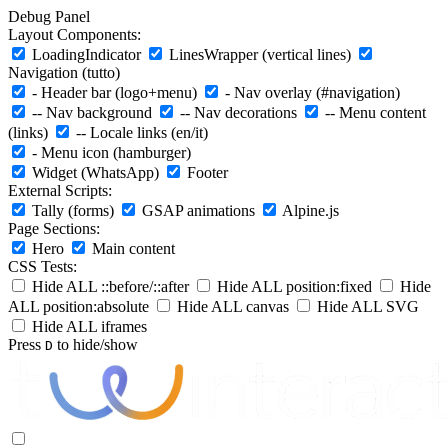
Debug Panel
Layout Components:
LoadingIndicator
LinesWrapper (vertical lines)
Navigation (tutto)
- Header bar (logo+menu)
- Nav overlay (#navigation)
-- Nav background
-- Nav decorations
-- Menu content
(links)
-- Locale links (en/it)
- Menu icon (hamburger)
Widget (WhatsApp)
Footer
External Scripts:
Tally (forms)
GSAP animations
Alpine.js
Page Sections:
Hero
Main content
CSS Tests:
Hide ALL ::before/::after
Hide ALL position:fixed
Hide
ALL position:absolute
Hide ALL canvas
Hide ALL SVG
Hide ALL iframes
Press
to hide/show
D