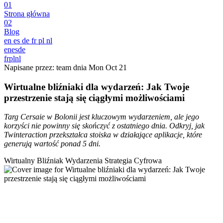
01
Strona główna
02
Blog
en
es
de
fr
pl
nl
en
es
de
fr
pl
nl
Napisane przez: team dnia
Mon Oct 21
Wirtualne bliźniaki dla wydarzeń: Jak Twoje
przestrzenie stają się ciągłymi możliwościami
Targ Cersaie w Bolonii jest kluczowym wydarzeniem, ale jego
korzyści nie powinny się skończyć z ostatniego dnia. Odkryj, jak
Twinteraction przekształca stoiska w działające aplikacje, które
generują wartość ponad 5 dni.
Wirtualny Bliźniak
Wydarzenia
Strategia Cyfrowa