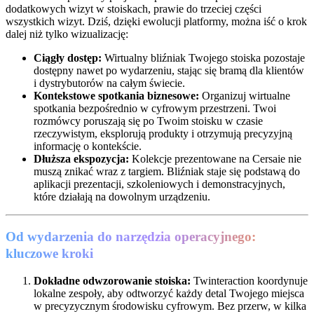
dodatkowych wizyt w stoiskach, prawie do trzeciej części
wszystkich wizyt. Dziś, dzięki ewolucji platformy, można iść o krok
dalej niż tylko wizualizację:
Ciągły dostęp:
Wirtualny bliźniak Twojego stoiska pozostaje
dostępny nawet po wydarzeniu, stając się bramą dla klientów
i dystrybutorów na całym świecie.
Kontekstowe spotkania biznesowe:
Organizuj wirtualne
spotkania bezpośrednio w cyfrowym przestrzeni. Twoi
rozmówcy poruszają się po Twoim stoisku w czasie
rzeczywistym, eksplorują produkty i otrzymują precyzyjną
informację o kontekście.
Dłuższa ekspozycja:
Kolekcje prezentowane na Cersaie nie
muszą znikać wraz z targiem. Bliźniak staje się podstawą do
aplikacji prezentacji, szkoleniowych i demonstracyjnych,
które działają na dowolnym urządzeniu.
Od wydarzenia do narzędzia operacyjnego:
kluczowe kroki
Dokładne odwzorowanie stoiska:
Twinteraction koordynuje
lokalne zespoły, aby odtworzyć każdy detal Twojego miejsca
w precyzycznym środowisku cyfrowym. Bez przerw, w kilka