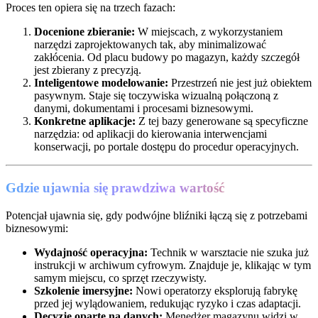
Proces ten opiera się na trzech fazach:
Docenione zbieranie:
W miejscach, z wykorzystaniem
narzędzi zaprojektowanych tak, aby minimalizować
zakłócenia. Od placu budowy po magazyn, każdy szczegół
jest zbierany z precyzją.
Inteligentowe modelowanie:
Przestrzeń nie jest już obiektem
pasywnym. Staje się toczywiska wizualną połączoną z
danymi, dokumentami i procesami biznesowymi.
Konkretne aplikacje:
Z tej bazy generowane są specyficzne
narzędzia: od aplikacji do kierowania interwencjami
konserwacji, po portale dostępu do procedur operacyjnych.
Gdzie ujawnia się prawdziwa wartość
Potencjał ujawnia się, gdy podwójne bliźniki łączą się z potrzebami
biznesowymi:
Wydajność operacyjna:
Technik w warsztacie nie szuka już
instrukcji w archiwum cyfrowym. Znajduje je, klikając w tym
samym miejscu, co sprzęt rzeczywisty.
Szkolenie imersyjne:
Nowi operatorzy eksplorują fabrykę
przed jej wylądowaniem, redukując ryzyko i czas adaptacji.
Decyzje oparte na danych:
Menedżer magazynu widzi w