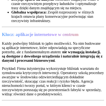
czasie rzeczywistym przepływy ładunków i optymalizuje
trasy dzięki danym znajdującym się na miejscu.
Globalna współpraca:
Zespół rozproszony w różnych
krajach omawia plany konserwacyjne porównując stan
rzeczywisty infrastruktury.
Klucz: aplikacje internetowe w centrum
Każdy podwójny bliźniak to jądro możliwości. Na nim budowane
są aplikacje internetowe, które odpowiadają na specyficzne
potrzeby, ale z fundamentalnym atutem:
nie wymagają instalacji,
są dostępne z dowolnego urządzenia i naturalnie integrują się z
danymi i procesami biznesowymi
.
Przykład: Firma inżynieryjna wykorzystuje bliźniak warsztatu do
symulowania krytycznych interwencji. Operatorzy szkolą procedury
awaryjne w środowisku odzwierciedlającym dokładnie
rzeczywistość, skracając czas reakcji i ryzyko błędu. Agencja
nieruchomości tworzy portal, w którym klienci w czasie
rzeczywistym poruszają się po przestrzeniach fabryki w sprzedaży,
widząc również dane o produktywności.