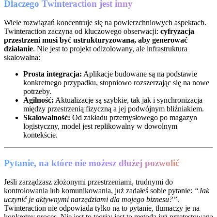
Dlaczego Twinteraction jest inny
Wiele rozwiązań koncentruje się na powierzchniowych aspektach.
Twinteraction zaczyna od kluczowego obserwacji:
cyfryzacja
przestrzeni musi być ustrukturyzowana, aby generować
działanie
. Nie jest to projekt odizolowany, ale infrastruktura
skalowalna:
Prosta integracja:
Aplikacje budowane są na podstawie
konkretnego przypadku, stopniowo rozszerzając się na nowe
potrzeby.
Agilność:
Aktualizacje są szybkie, tak jak i synchronizacja
między przestrzenią fizyczną a jej podwójnym bliźniakiem.
Skalowalność:
Od zakładu przemysłowego po magazyn
logistyczny, model jest replikowalny w dowolnym
kontekście.
Pytanie, na które nie możesz dłużej pozwolić
Jeśli zarządzasz złożonymi przestrzeniami, trudnymi do
kontrolowania lub komunikowania, już zadałeś sobie pytanie:
“Jak
uczynić je aktywnymi narzędziami dla mojego biznesu?”
.
Twinteraction nie odpowiada tylko na to pytanie, tłumaczy je na
konkretny proces. Nie jest to teoria: jest to metoda już przetestowana