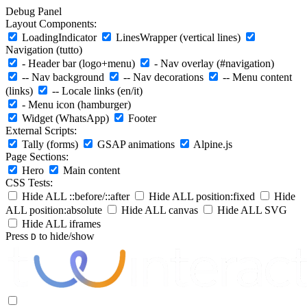
Debug Panel
Layout Components:
LoadingIndicator
LinesWrapper (vertical lines)
Navigation (tutto)
- Header bar (logo+menu)
- Nav overlay (#navigation)
-- Nav background
-- Nav decorations
-- Menu content
(links)
-- Locale links (en/it)
- Menu icon (hamburger)
Widget (WhatsApp)
Footer
External Scripts:
Tally (forms)
GSAP animations
Alpine.js
Page Sections:
Hero
Main content
CSS Tests:
Hide ALL ::before/::after
Hide ALL position:fixed
Hide
ALL position:absolute
Hide ALL canvas
Hide ALL SVG
Hide ALL iframes
Press
to hide/show
D