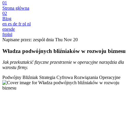
01
Strona główna
02
Blog
en
es
de
fr
pl
nl
en
es
de
fr
pl
nl
Napisane przez: zespół dnia
Thu Nov 20
Władza podwójnych bliźniaków w rozwoju biznesu
Jak przekształcić fizyczne przestrzenie w operacyjne narzędzia dla
wzrostu firmy.
Podwójny Bliźniak
Strategia Cyfrowa
Rozwiązania Operacyjne