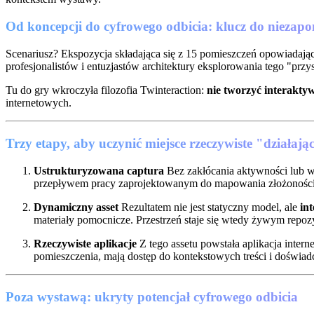
Od koncepcji do cyfrowego odbicia: klucz do niezap
Scenariusz? Ekspozycja składająca się z 15 pomieszczeń opowiada
profesjonalistów i entuzjastów architektury eksplorowania tego "przy
Tu do gry wkroczyła filozofia Twinteraction:
nie tworzyć interakt
internetowych.
Trzy etapy, aby uczynić miejsce rzeczywiste "działa
Ustrukturyzowana captura
Bez zakłócania aktywności lub wy
przepływem pracy zaprojektowanym do mapowania złożoności
Dynamiczny asset
Rezultatem nie jest statyczny model, ale
in
materiały pomocnicze. Przestrzeń staje się wtedy żywym repo
Rzeczywiste aplikacje
Z tego assetu powstała aplikacja inter
pomieszczenia, mają dostęp do kontekstowych treści i doświadcz
Poza wystawą: ukryty potencjał cyfrowego odbicia