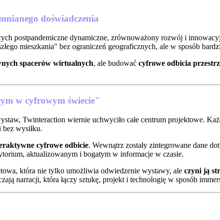
omnianego doświadczenia
jących postpandemiczne dynamiczne, zrównoważony rozwój i innowacy
szłego mieszkania" bez ograniczeń geograficznych, ale w sposób bardzi
ywnych spacerów wirtualnych
, ale budować
cyfrowe odbicia przestrz
jącym w cyfrowym świecie"
staw, Twinteraction wiernie uchwyciło całe centrum projektowe. Każdy
 bez wysiłku.
teraktywne cyfrowe odbicie
. Wewnątrz zostały zintegrowane dane dot
zytorium, aktualizowanym i bogatym w informacje w czasie.
netowa, która nie tylko umożliwia odwiedzenie wystawy, ale
czyni ją s
ają narracji, która łączy sztukę, projekt i technologię w sposób immer