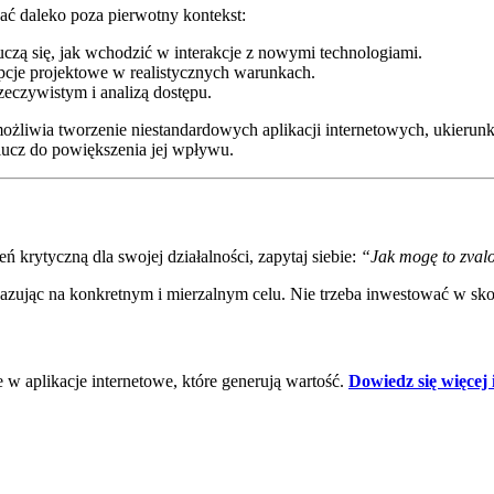
ć daleko poza pierwotny kontekst:
zą się, jak wchodzić w interakcje z nowymi technologiami.
opcje projektowe w realistycznych warunkach.
zeczywistym i analizą dostępu.
 umożliwia tworzenie niestandardowych aplikacji internetowych, ukieru
lucz do powiększenia jej wpływu.
ń krytyczną dla swojej działalności, zapytaj siebie:
“Jak mogę to zval
azując na konkretnym i mierzalnym celu. Nie trzeba inwestować w skom
 w aplikacje internetowe, które generują wartość.
Dowiedz się więcej 