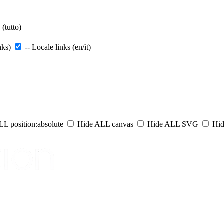
(tutto)
nks)
-- Locale links (en/it)
L position:absolute
Hide ALL canvas
Hide ALL SVG
Hid