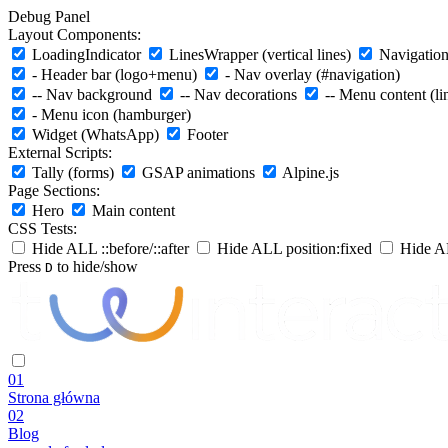
Debug Panel
Layout Components:
LoadingIndicator
LinesWrapper (vertical lines)
Navigation 
- Header bar (logo+menu)
- Nav overlay (#navigation)
-- Nav background
-- Nav decorations
-- Menu content (li
- Menu icon (hamburger)
Widget (WhatsApp)
Footer
External Scripts:
Tally (forms)
GSAP animations
Alpine.js
Page Sections:
Hero
Main content
CSS Tests:
Hide ALL ::before/::after
Hide ALL position:fixed
Hide AL
Press
to hide/show
D
01
Strona główna
02
Blog