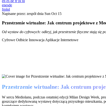
en
es
de
fr
pl
nl
en
es
de
fr
pl
nl
Napisane przez: zespół dnia
Sun Oct 15
Przestrzenie wirtualne: Jak centrum projektowe z Me
Od wystaw do cyfrowych: odkryj, jak przestrzenie fizyczne stają się p
Cyfrowe Odbicie
Innowacja
Aplikacje Internetowe
Przestrzenie wirtualne: Jak centrum proj
W sercu Mediolanu, podczas ostatniej edycji Milan Design Week, pr
goszczące dedykowaną wystawę dotyczącą przyszłego mieszkania, pok
kontekstem wystawy.