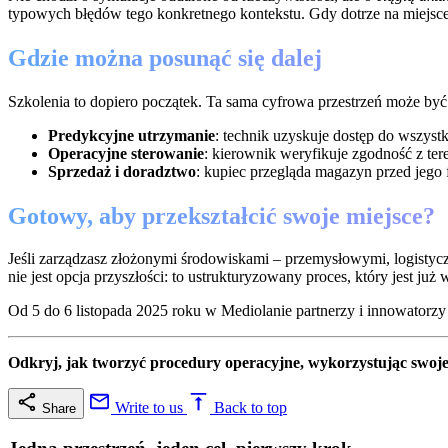
typowych błędów tego konkretnego kontekstu. Gdy dotrze na miejsc
Gdzie można posunąć się dalej
Szkolenia to dopiero początek. Ta sama cyfrowa przestrzeń może być
Predykcyjne utrzymanie
: technik uzyskuje dostęp do wszyst
Operacyjne sterowanie
: kierownik weryfikuje zgodność z te
Sprzedaż i doradztwo
: kupiec przegląda magazyn przed jego 
Gotowy, aby przekształcić swoje miejsce?
Jeśli zarządzasz złożonymi środowiskami – przemysłowymi, logistyczn
nie jest opcja przyszłości: to ustrukturyzowany proces, który jest już
Od 5 do 6 listopada 2025 roku w Mediolanie partnerzy i innowatorzy j
Odkryj, jak tworzyć procedury operacyjne, wykorzystując swoje
Write to us
Back to top
Share