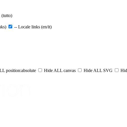
(tutto)
nks)
-- Locale links (en/it)
L position:absolute
Hide ALL canvas
Hide ALL SVG
Hid