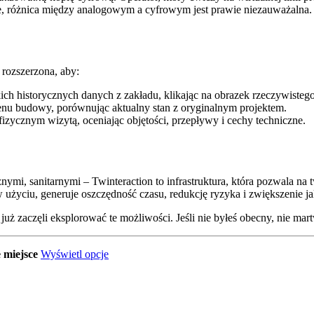
e, różnica między analogowym a cyfrowym jest prawie niezauważalna.
 rozszerzona, aby:
kich historycznych danych z zakładu, klikając na obrazek rzeczywiste
renu budowy, porównując aktualny stan z oryginalnym projektem.
fizycznym wizytą, oceniając objętości, przepływy i cechy techniczne.
ymi, sanitarnymi – Twinteraction to infrastruktura, która pozwala na
 w użyciu, generuje oszczędność czasu, redukcję ryzyka i zwiększenie ja
uż zaczęli eksplorować te możliwości. Jeśli nie byłeś obecny, nie martw
 miejsce
Wyświetl opcje