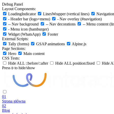
Debug Panel
Layout Components:
LoadingIndicator
LinesWrapper (vertical lines)
Navigation 
- Header bar (logo+menu)
- Nav overlay (#navigation)
-- Nav background
-- Nav decorations
-- Menu content (li
- Menu icon (hamburger)
Widget (WhatsApp)
Footer
External Scripts:
Tally (forms)
GSAP animations
Alpine.js
Page Sections:
Hero
Main content
CSS Tests:
Hide ALL ::before/::after
Hide ALL position:fixed
Hide AL
Press
to hide/show
D
01
Strona główna
02
Blog