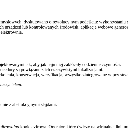
emysłowych, dyskutowano o rewolucyjnym podejściu: wykorzystaniu
ych urządzeń lub kontrolowanych środowisk, aplikacje webowe genero
b elektrownia.
ojektowanymi tak, aby jak najmniej zakłócały codzienne czynności.
procedury są powiązane z ich rzeczywistymi lokalizacjami.
szkolenia, konserwacja, weryfikacja, wszystko zintegrowane w przestrze
auczycielem
:
 nie z abstrakcyjnymi slajdami.
ualizowalną
kopię cyfrową. Operator, który ćwiczy na wirtualnej linii p