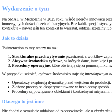
Wydarzenie o tym
Na SMAU w Mediolanie w 2025 roku, wśród liderów innowacji prz
immersyjnych doświadczeń edukacyjnych. Bez kabli, specjalistyczn
kontekście
– nawet jeśli ten kontekst to warsztat, oddział szpitalny lu
Jak to działa
Twinteraction to trzy rzeczy na raz:
Strukturalne przechwytywanie
przestrzeni, z workflow zapr
Aktywne środowiska cyfrowe
, w których dane, instrukcje i 
Procedury operacyjne
, które otwierają się za pomocą linku: 
W przypadku szkoleń, cyfrowe środowisko staje się
interaktywnym n
Operatorzy eksplorują dynamikę przed wejściem do produkcji.
Złożone procesy są eksperymentowane w bezpieczny sposób.
Procedury są powiązane z obiektami i konkretnymi miejscami, a
Dlaczego to jest inne
Nie chodzi o symulacje oddalone od rzeczywistości, ale o
ciągłą akt