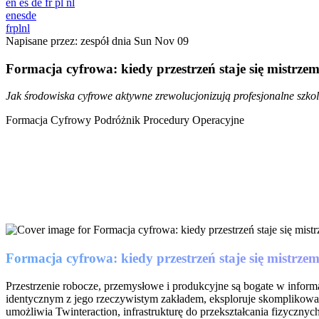
en
es
de
fr
pl
nl
en
es
de
fr
pl
nl
Napisane przez: zespół dnia
Sun Nov 09
Formacja cyfrowa: kiedy przestrzeń staje się mistrze
Jak środowiska cyfrowe aktywne zrewolucjonizują profesjonalne szkol
Formacja
Cyfrowy Podróżnik
Procedury Operacyjne
Formacja cyfrowa: kiedy przestrzeń staje się mistrze
Przestrzenie robocze, przemysłowe i produkcyjne są bogate w informa
identycznym z jego rzeczywistym zakładem, eksploruje skomplikowane p
umożliwia Twinteraction, infrastrukturę do przekształcania fizycznyc