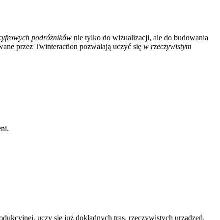
cyfrowych podróżników
nie tylko do wizualizacji, ale do budowania
wane przez Twinteraction pozwalają uczyć się
w rzeczywistym
ni.
rodukcyjnej, uczy się już dokładnych tras, rzeczywistych urządzeń,