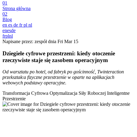
01
Strona główna
02
Blog
en
es
de
fr
pl
nl
en
es
de
fr
pl
nl
Napisane przez: zespół dnia
Fri Mar 15
Dziegiele cyfrowe przestrzeni: kiedy otoczenie
rzeczywiste staje się zasobem operacyjnym
Od warsztatu po hotel, od fabryk po gościnność, Twinteraction
przekształca fizyczne przestrzenie w oparte na aplikacjach
webowych podstawy operacyjne.
Transformacja Cyfrowa
Optymalizacja Siły Roboczej
Inteligentne
Przestrzenie