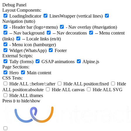
Debug Panel
Layout Components:
LoadingIndicator
LinesWrapper (vertical lines)
Navigation (tutto)
- Header bar (logo+menu)
- Nav overlay (#navigation)
-- Nav background
-- Nav decorations
-- Menu content
(links)
-- Locale links (en/it)
- Menu icon (hamburger)
Widget (WhatsApp)
Footer
External Scripts:
Tally (forms)
GSAP animations
Alpine.js
Page Sections:
Hero
Main content
CSS Tests:
Hide ALL ::before/::after
Hide ALL position:fixed
Hide
ALL position:absolute
Hide ALL canvas
Hide ALL SVG
Hide ALL iframes
Press
to hide/show
D