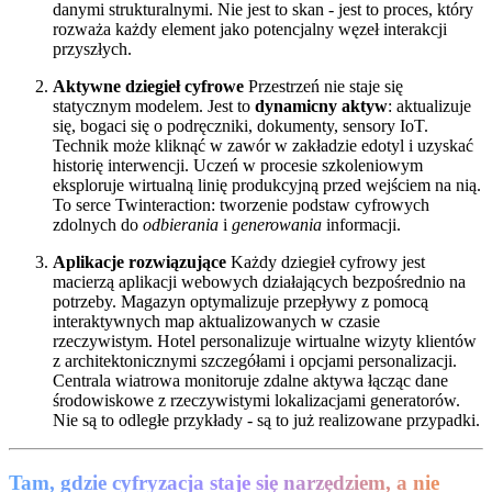
danymi strukturalnymi. Nie jest to skan - jest to proces, który
rozważa każdy element jako potencjalny węzeł interakcji
przyszłych.
Aktywne dziegieł cyfrowe
Przestrzeń nie staje się
statycznym modelem. Jest to
dynamicny aktyw
: aktualizuje
się, bogaci się o podręczniki, dokumenty, sensory IoT.
Technik może kliknąć w zawór w zakładzie edotyl i uzyskać
historię interwencji. Uczeń w procesie szkoleniowym
eksploruje wirtualną linię produkcyjną przed wejściem na nią.
To serce Twinteraction: tworzenie podstaw cyfrowych
zdolnych do
odbierania
i
generowania
informacji.
Aplikacje rozwiązujące
Każdy dziegieł cyfrowy jest
macierzą aplikacji webowych działających bezpośrednio na
potrzeby. Magazyn optymalizuje przepływy z pomocą
interaktywnych map aktualizowanych w czasie
rzeczywistym. Hotel personalizuje wirtualne wizyty klientów
z architektonicznymi szczegółami i opcjami personalizacji.
Centrala wiatrowa monitoruje zdalne aktywa łącząc dane
środowiskowe z rzeczywistymi lokalizacjami generatorów.
Nie są to odległe przykłady - są to już realizowane przypadki.
Tam, gdzie cyfryzacja staje się narzędziem, a nie