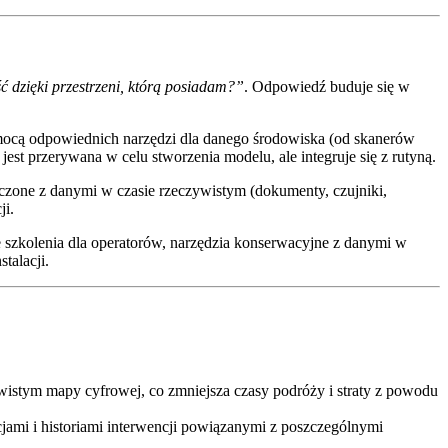
 dzięki przestrzeni, którą posiadam?”
. Odpowiedź buduje się w
omocą odpowiednich narzędzi dla danego środowiska (od skanerów
est przerywana w celu stworzenia modelu, ale integruje się z rutyną.
czone z danymi w czasie rzeczywistym (dokumenty, czujniki,
ji.
 szkolenia dla operatorów, narzędzia konserwacyjne z danymi w
talacji.
wistym mapy cyfrowej, co zmniejsza czasy podróży i straty z powodu
cjami i historiami interwencji powiązanymi z poszczególnymi