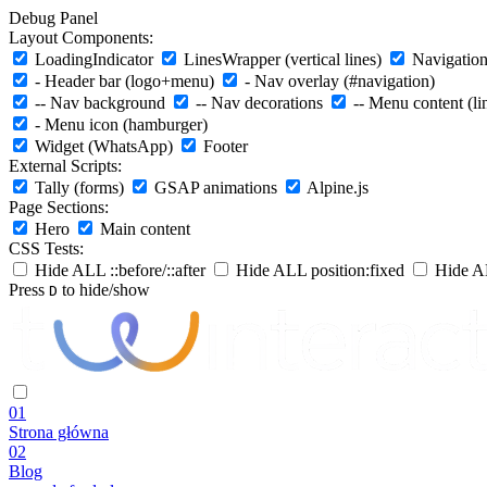
Debug Panel
Layout Components:
LoadingIndicator
LinesWrapper (vertical lines)
Navigation 
- Header bar (logo+menu)
- Nav overlay (#navigation)
-- Nav background
-- Nav decorations
-- Menu content (li
- Menu icon (hamburger)
Widget (WhatsApp)
Footer
External Scripts:
Tally (forms)
GSAP animations
Alpine.js
Page Sections:
Hero
Main content
CSS Tests:
Hide ALL ::before/::after
Hide ALL position:fixed
Hide AL
Press
to hide/show
D
01
Strona główna
02
Blog