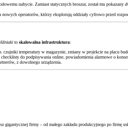
dowemu nabycie. Zamiast statycznych broszur, został mu pokazany
d
a nowych operatorów, którzy eksplorują oddziały cyfrowo przed rozpo
liźniaki
to
skalowalna infrastruktura
:
p. czujniki temperatury w magazynie, zmiany w projekcie na placu bu
checklisty do podpisywania online, powiadomienia alarmowe o konser
rtnerów, z dowolnego urządzenia.
esz gigantycznej firmy – od małego zakładu produkcyjnego po firmę us