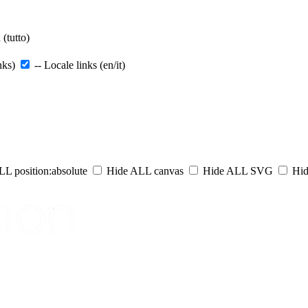
(tutto)
nks)
-- Locale links (en/it)
L position:absolute
Hide ALL canvas
Hide ALL SVG
Hid