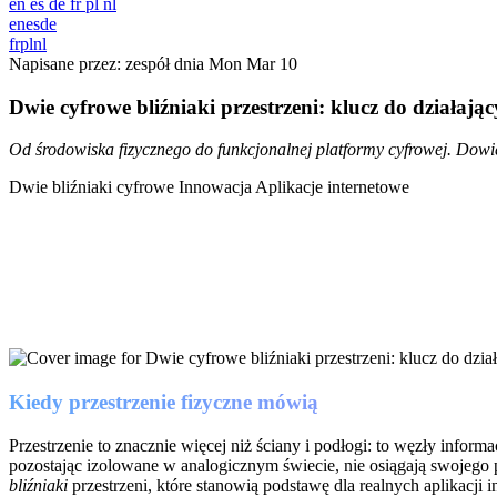
en
es
de
fr
pl
nl
en
es
de
fr
pl
nl
Napisane przez: zespół dnia
Mon Mar 10
Dwie cyfrowe bliźniaki przestrzeni: klucz do działają
Od środowiska fizycznego do funkcjonalnej platformy cyfrowej. Dowied
Dwie bliźniaki cyfrowe
Innowacja
Aplikacje internetowe
Kiedy przestrzenie fizyczne mówią
Przestrzenie to znacznie więcej niż ściany i podłogi: to węzły info
pozostając izolowane w analogicznym świecie, nie osiągają swojego 
bliźniaki
przestrzeni, które stanowią podstawę dla realnych aplikacji 