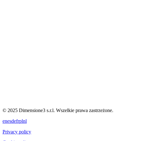
© 2025 Dimensione3 s.r.l. Wszelkie prawa zastrzeżone.
en
es
de
fr
pl
nl
Privacy policy