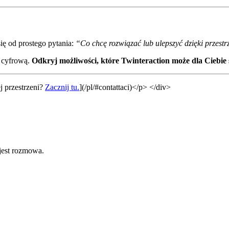
ię od prostego pytania:
“Co chcę rozwiązać lub ulepszyć dzięki przest
ą cyfrową.
Odkryj możliwości, które Twinteraction może dla Ciebie
j przestrzeni?
Zacznij tu.
](/pl/#contattaci)</p> </div>
 jest rozmowa.