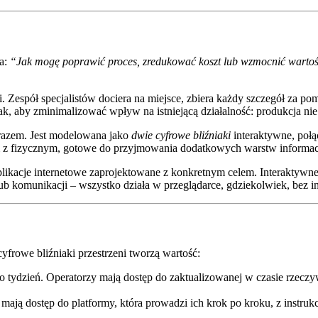
ia:
“Jak mogę poprawić proces, zredukować koszt lub wzmocnić wartość
Zespół specjalistów dociera na miejsce, zbiera każdy szczegół za p
k, aby zminimalizować wpływ na istniejącą działalność: produkcja nie j
obrazem. Jest modelowana jako
dwie cyfrowe bliźniaki
interaktywne, połą
em z fizycznym, gotowe do przyjmowania dodatkowych warstw informac
likacje internetowe zaprojektowane z konkretnym celem. Interaktywne
ub komunikacji – wszystko działa w przeglądarce, gdziekolwiek, bez ins
yfrowe bliźniaki przestrzeni tworzą wartość:
o tydzień. Operatorzy mają dostęp do zaktualizowanej w czasie rzeczy
mają dostęp do platformy, która prowadzi ich krok po kroku, z instruk