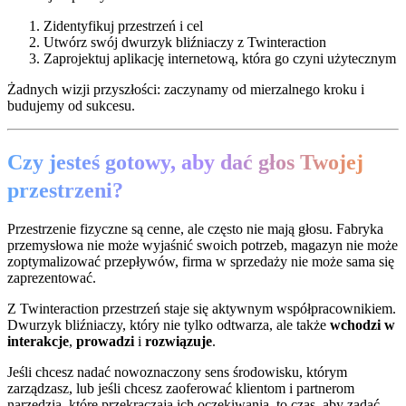
Zidentyfikuj przestrzeń i cel
Utwórz swój dwurzyk bliźniaczy z Twinteraction
Zaprojektuj aplikację internetową, która go czyni użytecznym
Żadnych wizji przyszłości: zaczynamy od mierzalnego kroku i
budujemy od sukcesu.
Czy jesteś gotowy, aby dać głos Twojej
przestrzeni?
Przestrzenie fizyczne są cenne, ale często nie mają głosu. Fabryka
przemysłowa nie może wyjaśnić swoich potrzeb, magazyn nie może
zoptymalizować przepływów, firma w sprzedaży nie może sama się
zaprezentować.
Z Twinteraction przestrzeń staje się aktywnym współpracownikiem.
Dwurzyk bliźniaczy, który nie tylko odtwarza, ale także
wchodzi w
interakcje
,
prowadzi
i
rozwiązuje
.
Jeśli chcesz nadać nowoznaczony sens środowisku, którym
zarządzasz, lub jeśli chcesz zaoferować klientom i partnerom
narzędzia, które przekraczają ich oczekiwania, to czas, aby zadać