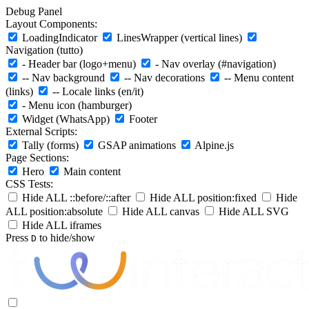
Debug Panel
Layout Components:
LoadingIndicator
LinesWrapper (vertical lines)
Navigation (tutto)
- Header bar (logo+menu)
- Nav overlay (#navigation)
-- Nav background
-- Nav decorations
-- Menu content
(links)
-- Locale links (en/it)
- Menu icon (hamburger)
Widget (WhatsApp)
Footer
External Scripts:
Tally (forms)
GSAP animations
Alpine.js
Page Sections:
Hero
Main content
CSS Tests:
Hide ALL ::before/::after
Hide ALL position:fixed
Hide
ALL position:absolute
Hide ALL canvas
Hide ALL SVG
Hide ALL iframes
Press
to hide/show
D