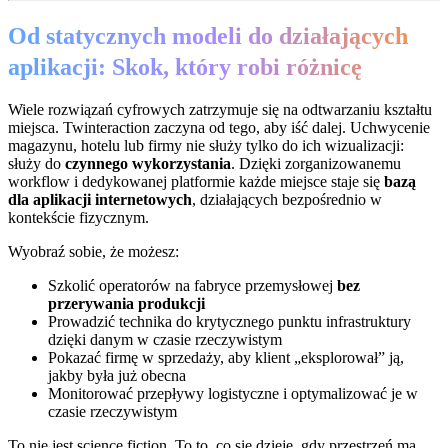
Od statycznych modeli do działających
aplikacji: Skok, który robi różnicę
Wiele rozwiązań cyfrowych zatrzymuje się na odtwarzaniu kształtu
miejsca. Twinteraction zaczyna od tego, aby iść dalej. Uchwycenie
magazynu, hotelu lub firmy nie służy tylko do ich wizualizacji:
służy do
czynnego wykorzystania
. Dzięki zorganizowanemu
workflow i dedykowanej platformie każde miejsce staje się
bazą
dla aplikacji internetowych
, działających bezpośrednio w
kontekście fizycznym.
Wyobraź sobie, że możesz:
Szkolić operatorów na fabryce przemysłowej
bez
przerywania produkcji
Prowadzić technika do krytycznego punktu infrastruktury
dzięki danym w czasie rzeczywistym
Pokazać firmę w sprzedaży, aby klient „eksplorował” ją,
jakby była już obecna
Monitorować przepływy logistyczne i optymalizować je w
czasie rzeczywistym
To nie jest science fiction. To to, co się dzieje, gdy przestrzeń ma