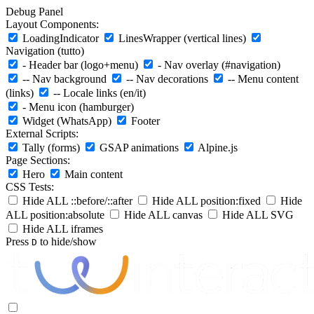
Debug Panel
Layout Components:
LoadingIndicator
LinesWrapper (vertical lines)
Navigation (tutto)
- Header bar (logo+menu)
- Nav overlay (#navigation)
-- Nav background
-- Nav decorations
-- Menu content
(links)
-- Locale links (en/it)
- Menu icon (hamburger)
Widget (WhatsApp)
Footer
External Scripts:
Tally (forms)
GSAP animations
Alpine.js
Page Sections:
Hero
Main content
CSS Tests:
Hide ALL ::before/::after
Hide ALL position:fixed
Hide
ALL position:absolute
Hide ALL canvas
Hide ALL SVG
Hide ALL iframes
Press
to hide/show
D