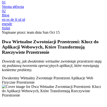
01
Strona główna
02
Blog
en
es
de
fr
pl
nl
en
es
de
fr
pl
nl
Napisane przez: team dnia
Sun Oct 15
Dwa Wirtualne Zwrotniacji Przestrzeni: Klucz do
Aplikacji Webowych, Które Transformują
Rzeczywiste Przestrzenie
Dowiedz się, jak dwukrotnie wirtualne zwrotniaje przestrzeni stają
się podstawą tworzenia operacyjnych aplikacji, które rozwiązują
konkretne problemy.
Dwukrotny Wirtualny Zwrotniaje Przestrzeni
Aplikacje Web
Fizyczne Przestrzenie