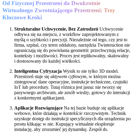
Od Fizycznej Przestrzeni do Dwukrotnie
Wirtualnego Zwrotniającego Przestrzeni: Trzy
Kluczowe Kroki
Strukturalne Uchwycenie, Bez Zatrudzeń
Uchwycenie
odbywa się na miejscu, z workflow zaprojektowanym z
myślą o szybkości i precyzji. Niezależnie od tego, czy jest to
firma, szpital, czy teren oddalony, narzędzia Twinteraction nie
ograniczają się do powielania geometrii: przechwytują relacje,
konteksty i możliwości. Proces jest replikowalny, skalowalny
i dostosowany do każdej wielkości.
Inteligentna Cyfryzacja
Wynik to nie tylko 3D model.
Przestrzeń staje się
aktywem cyfrowym
, w którym można
zintegrować dane operacyjne, instrukcje techniczne, czujniki
IoT lub procedury. Tutaj różnica jest jasna: nie tworzy się
pasywnego archiwum, ale
zasób wiedzy
, gotowy do interakcji
z konkretnymi aplikacjami.
Aplikacje Rozwiązujące
Na tej bazie buduje się aplikacje
webowe, które działają
w kontekście rzeczywistym
. Technik
uzyskuje dostęp do instrukcji specyficznych dla urządzenia po
prostu klikając w nie. Kupujący wirtualnie eksploruje
instalację, aby zrozumieć jej dynamikę. Zespół ds.