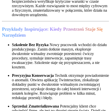
bezpieczeństwa weryfikuje krytyczne warunki w czasie
rzeczywistym. Każde rozwiązanie to most między cyfrowym
a fizycznym, zmaterializowany w połączeniu, które działa na
dowolnym urządzeniu.
Przykłady Inspirujące: Kiedy Przestrzeń Staje Się
Narzędziem
Szkolenie Bez Ryzyka
Nowy pracownik wchodzi do działu
produkcyjnego. Zanim dotknie maszyn, eksploruje
dwukrotnie wirtualny zwrotniaje przestrzeni: ćwiczy
procedury, symuluje interwencje, zapamiętuje trasy
ewakuacyjne. Szkolenie staje się przyspieszaczem, a nie
kosztem.
Precyzyjna Konserwacja
Technik otrzymuje powiadomienie
o anomalii. Otwiera aplikację Twinteraction, zlokalizuje
dokładny punkt w dwukrotnie wirtualnym zwrotniającej
przestrzeni, uzyskuje dostęp do całej historii interwencji i
notatek kolegów. Rozwiązuje problem w kilka minut,
redukując przestój i błędy.
Sprzedaż Zmaterializowana
Potencjalny klient chce
odwiedzić firmę, ale jest po drugiej stronie świata. Dzieli się