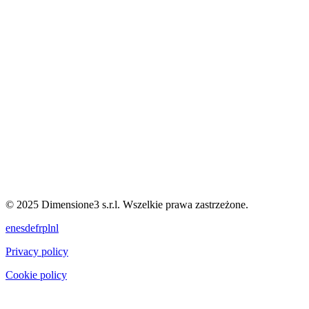
© 2025 Dimensione3 s.r.l. Wszelkie prawa zastrzeżone.
en
es
de
fr
pl
nl
Privacy policy
Cookie policy