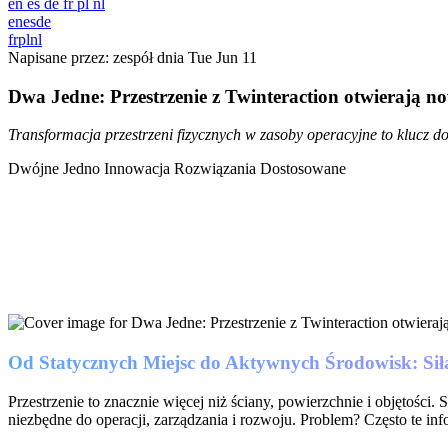
en
es
de
fr
pl
nl
en
es
de
fr
pl
nl
Napisane przez: zespół dnia
Tue Jun 11
Dwa Jedne: Przestrzenie z Twinteraction otwierają no
Transformacja przestrzeni fizycznych w zasoby operacyjne to klucz do
Dwójne Jedno
Innowacja
Rozwiązania Dostosowane
Od Statycznych Miejsc do Aktywnych Środowisk: Si
Przestrzenie to znacznie więcej niż ściany, powierzchnie i objętości.
niezbędne do operacji, zarządzania i rozwoju. Problem? Często te inf