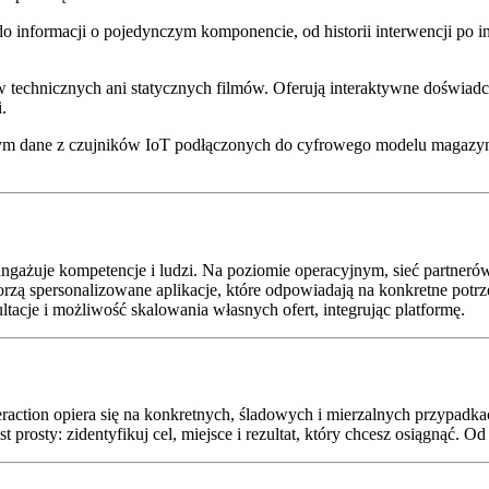
 do informacji o pojedynczym komponencie, od historii interwencji p
 technicznych ani statycznych filmów. Oferują interaktywne doświadcz
.
tym dane z czujników IoT podłączonych do cyfrowego modelu magazyn
a angażuje kompetencje i ludzi. Na poziomie operacyjnym, sieć partner
ą spersonalizowane aplikacje, które odpowiadają na konkretne potrzeby
ultacje i możliwość skalowania własnych ofert, integrując platformę.
raction opiera się na konkretnych, śladowych i mierzalnych przypadk
 prosty: zidentyfikuj cel, miejsce i rezultat, który chcesz osiągnąć. 