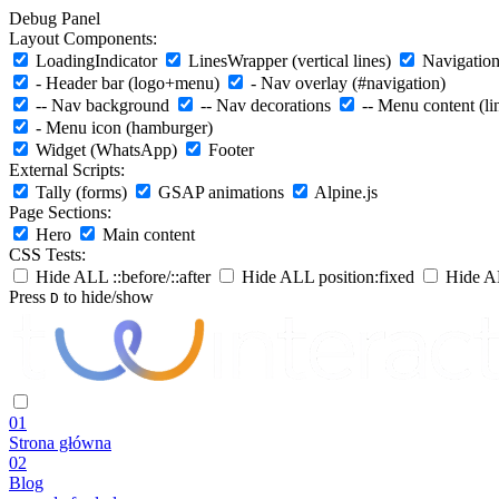
Debug Panel
Layout Components:
LoadingIndicator
LinesWrapper (vertical lines)
Navigation 
- Header bar (logo+menu)
- Nav overlay (#navigation)
-- Nav background
-- Nav decorations
-- Menu content (li
- Menu icon (hamburger)
Widget (WhatsApp)
Footer
External Scripts:
Tally (forms)
GSAP animations
Alpine.js
Page Sections:
Hero
Main content
CSS Tests:
Hide ALL ::before/::after
Hide ALL position:fixed
Hide AL
Press
to hide/show
D
01
Strona główna
02
Blog