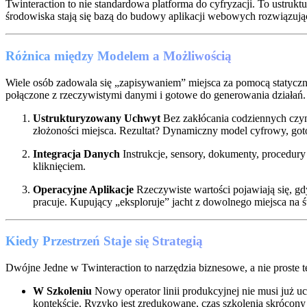
Twinteraction to nie standardowa platforma do cyfryzacji. To ustru
środowiska stają się bazą do budowy aplikacji webowych rozwiązują
Różnica między Modelem a Możliwością
Wiele osób zadowala się „zapisywaniem” miejsca za pomocą statycznyc
połączone z rzeczywistymi danymi i gotowe do generowania działań. T
Ustrukturyzowany Uchwyt
Bez zakłócania codziennych czynn
złożoności miejsca. Rezultat? Dynamiczny model cyfrowy, go
Integracja Danych
Instrukcje, sensory, dokumenty, procedury
kliknięciem.
Operacyjne Aplikacje
Rzeczywiste wartości pojawiają się, gd
pracuje. Kupujący „eksploruje” jacht z dowolnego miejsca na 
Kiedy Przestrzeń Staje się Strategią
Dwójne Jedne w Twinteraction to narzędzia biznesowe, a nie proste 
W Szkoleniu
Nowy operator linii produkcyjnej nie musi już u
kontekście. Ryzyko jest zredukowane, czas szkolenia skrócony