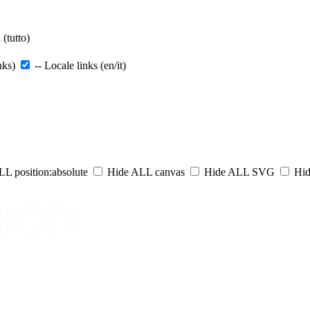
(tutto)
nks)
-- Locale links (en/it)
L position:absolute
Hide ALL canvas
Hide ALL SVG
Hid