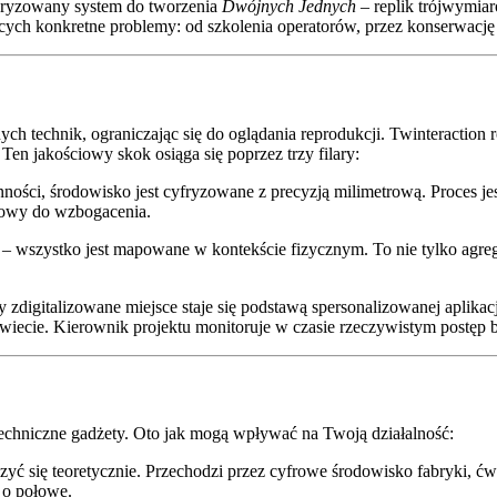
kturyzowany system do tworzenia
Dwójnych Jednych
– replik trójwymiar
cych konkretne problemy: od szkolenia operatorów, przez konserwację
h technik, ograniczając się do oglądania reprodukcji. Twinteraction r
en jakościowy skok osiąga się poprzez trzy filary:
ości, środowisko jest cyfryzowane z precyzją milimetrową. Proces jest
towy do wzbogacenia.
 – wszystko jest mapowane w kontekście fizycznym. To nie tylko agrega
y zdigitalizowane miejsce staje się podstawą spersonalizowanej aplika
świecie. Kierownik projektu monitoruje w czasie rzeczywistym postęp
techniczne gadżety. Oto jak mogą wpływać na Twoją działalność:
czyć się teoretycznie. Przechodzi przez cyfrowe środowisko fabryki, 
 o połowę.