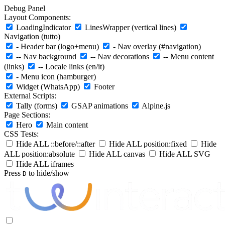
Debug Panel
Layout Components:
LoadingIndicator
LinesWrapper (vertical lines)
Navigation (tutto)
- Header bar (logo+menu)
- Nav overlay (#navigation)
-- Nav background
-- Nav decorations
-- Menu content
(links)
-- Locale links (en/it)
- Menu icon (hamburger)
Widget (WhatsApp)
Footer
External Scripts:
Tally (forms)
GSAP animations
Alpine.js
Page Sections:
Hero
Main content
CSS Tests:
Hide ALL ::before/::after
Hide ALL position:fixed
Hide
ALL position:absolute
Hide ALL canvas
Hide ALL SVG
Hide ALL iframes
Press
to hide/show
D