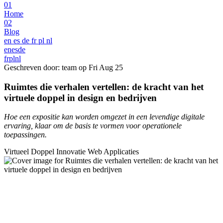
01
Home
02
Blog
en
es
de
fr
pl
nl
en
es
de
fr
pl
nl
Geschreven door: team op
Fri Aug 25
Ruimtes die verhalen vertellen: de kracht van het
virtuele doppel in design en bedrijven
Hoe een expositie kan worden omgezet in een levendige digitale
ervaring, klaar om de basis te vormen voor operationele
toepassingen.
Virtueel Doppel
Innovatie
Web Applicaties