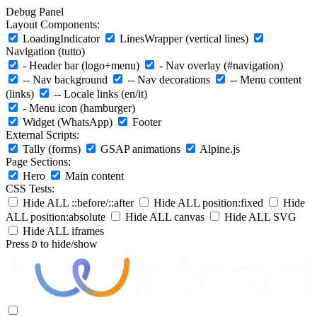
Debug Panel
Layout Components:
LoadingIndicator
LinesWrapper (vertical lines)
Navigation (tutto)
- Header bar (logo+menu)
- Nav overlay (#navigation)
-- Nav background
-- Nav decorations
-- Menu content
(links)
-- Locale links (en/it)
- Menu icon (hamburger)
Widget (WhatsApp)
Footer
External Scripts:
Tally (forms)
GSAP animations
Alpine.js
Page Sections:
Hero
Main content
CSS Tests:
Hide ALL ::before/::after
Hide ALL position:fixed
Hide
ALL position:absolute
Hide ALL canvas
Hide ALL SVG
Hide ALL iframes
Press
to hide/show
D