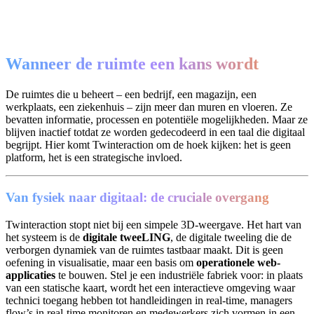
Wanneer de ruimte een kans wordt
De ruimtes die u beheert – een bedrijf, een magazijn, een
werkplaats, een ziekenhuis – zijn meer dan muren en vloeren. Ze
bevatten informatie, processen en potentiële mogelijkheden. Maar ze
blijven inactief totdat ze worden gedecodeerd in een taal die digitaal
begrijpt. Hier komt Twinteraction om de hoek kijken: het is geen
platform, het is een strategische invloed.
Van fysiek naar digitaal: de cruciale overgang
Twinteraction stopt niet bij een simpele 3D-weergave. Het hart van
het systeem is de
digitale tweeLING
, de digitale tweeling die de
verborgen dynamiek van de ruimtes tastbaar maakt. Dit is geen
oefening in visualisatie, maar een basis om
operationele web-
applicaties
te bouwen. Stel je een industriële fabriek voor: in plaats
van een statische kaart, wordt het een interactieve omgeving waar
technici toegang hebben tot handleidingen in real-time, managers
flow’s in real-time monitoren en medewerkers zich vormen in een