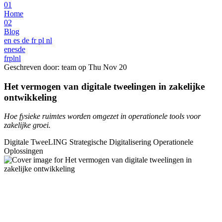
01
Home
02
Blog
en
es
de
fr
pl
nl
en
es
de
fr
pl
nl
Geschreven door: team op
Thu Nov 20
Het vermogen van digitale tweelingen in zakelijke
ontwikkeling
Hoe fysieke ruimtes worden omgezet in operationele tools voor
zakelijke groei.
Digitale TweeLING
Strategische Digitalisering
Operationele
Oplossingen