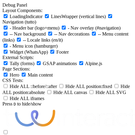
Debug Panel
Layout Components:
LoadingIndicator
LinesWrapper (vertical lines)
Navigation (tutto)
- Header bar (logo+menu)
- Nav overlay (#navigation)
-- Nav background
-- Nav decorations
-- Menu content
(links)
-- Locale links (en/it)
- Menu icon (hamburger)
Widget (WhatsApp)
Footer
External Scripts:
Tally (forms)
GSAP animations
Alpine.js
Page Sections:
Hero
Main content
CSS Tests:
Hide ALL ::before/::after
Hide ALL position:fixed
Hide
ALL position:absolute
Hide ALL canvas
Hide ALL SVG
Hide ALL iframes
Press
to hide/show
D