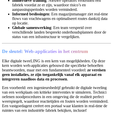
Immersieve training
: Nieuwe operators verkennen een
fabriek voordat ze er zijn, waardoor risico’s en
aanpassingsperiodes worden verminderd.
Informed beslissingen
: Een magazijnmanager ziet real-time
flows van vrachtwagens en optimaliseert routes dankzij data
op locatie.
Globale samenwerking
: Een team verspreid over
verschillende landen bespreekt onderhoudsplannen door de
status van een infrastructuur te vergelijken.
De sleutel: Web-applicaties in het centrum
Elke digitale tweeLING is een kern van mogelijkheden. Op deze
kern worden web-applicaties gebouwd die specifieke behoeften
beantwoorden, maar met een fundamenteel voordeel:
ze vereisen
geen installaties, ze zijn toegankelijk vanaf elk apparaat en
integreren naadloos data en processen
.
Een voorbeeld: een ingenieursbedrijf gebruikt de digitale tweeling
van een werkplaats om kritieke interventies te simuleren. Technici
oefenen noodprocedures in een omgeving die de realiteit perfect
weerspiegelt, waardoor reactietijden en fouten worden verminderd.
Een vastgoedagent creëert een portaal waar klanten in real-time de
ruimtes van een industriële fabriek bekijken, inclusief