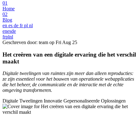
01
Home
02
Blog
en
es
de
fr
pl
nl
en
es
de
fr
pl
nl
Geschreven door: team op
Fri Aug 25
Het creëren van een digitale ervaring die het verschil
maakt
Digitale tweelingen van ruimtes zijn meer dan alleen reproducties:
ze zijn essentieel voor het bouwen van operationele webapplicaties
die het beheer, de communicatie en de interactie met de echte
omgeving transformeren.
Digitale Tweelingen
Innovatie
Gepersonaliseerde Oplossingen