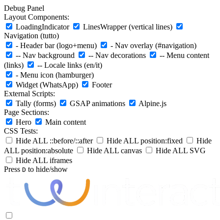
Debug Panel
Layout Components:
LoadingIndicator
LinesWrapper (vertical lines)
Navigation (tutto)
- Header bar (logo+menu)
- Nav overlay (#navigation)
-- Nav background
-- Nav decorations
-- Menu content
(links)
-- Locale links (en/it)
- Menu icon (hamburger)
Widget (WhatsApp)
Footer
External Scripts:
Tally (forms)
GSAP animations
Alpine.js
Page Sections:
Hero
Main content
CSS Tests:
Hide ALL ::before/::after
Hide ALL position:fixed
Hide
ALL position:absolute
Hide ALL canvas
Hide ALL SVG
Hide ALL iframes
Press
to hide/show
D