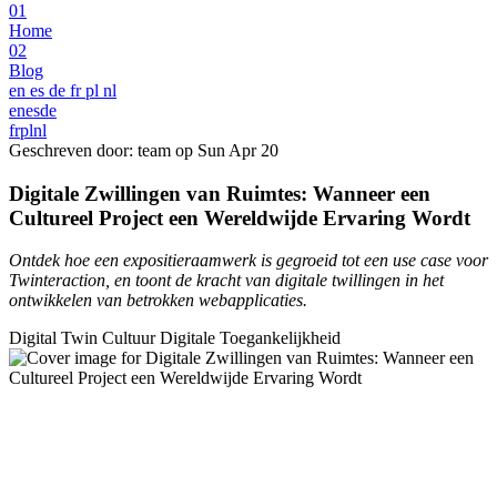
01
Home
02
Blog
en
es
de
fr
pl
nl
en
es
de
fr
pl
nl
Geschreven door: team op
Sun Apr 20
Digitale Zwillingen van Ruimtes: Wanneer een
Cultureel Project een Wereldwijde Ervaring Wordt
Ontdek hoe een expositieraamwerk is gegroeid tot een use case voor
Twinteraction, en toont de kracht van digitale twillingen in het
ontwikkelen van betrokken webapplicaties.
Digital Twin
Cultuur
Digitale Toegankelijkheid