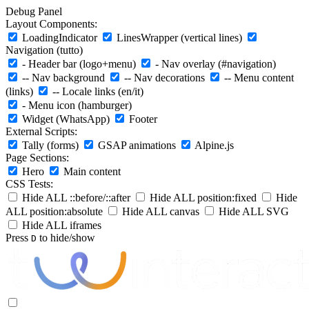
Debug Panel
Layout Components:
LoadingIndicator
LinesWrapper (vertical lines)
Navigation (tutto)
- Header bar (logo+menu)
- Nav overlay (#navigation)
-- Nav background
-- Nav decorations
-- Menu content
(links)
-- Locale links (en/it)
- Menu icon (hamburger)
Widget (WhatsApp)
Footer
External Scripts:
Tally (forms)
GSAP animations
Alpine.js
Page Sections:
Hero
Main content
CSS Tests:
Hide ALL ::before/::after
Hide ALL position:fixed
Hide
ALL position:absolute
Hide ALL canvas
Hide ALL SVG
Hide ALL iframes
Press
to hide/show
D