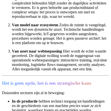
complexiteit behouden blijft zonder de dagelijkse activiteiten
te verstoren. Er is geen behoefte aan productstilstand of
complexe setups: het proces is ontworpen om snel en
reproduceerbaar te zijn, waar ter wereld.
Van model naar ecosysteem
Zodra de ruimte is vastgelegd,
wordt het een
dynamische asset
. Technische handleidingen
worden bijgewerkt, IoT-gegevens worden aangesloten,
procedures worden gemapt. Het is geen passieve archief: het
is een platform om op te bouwen.
Van asset naar webtoepassing
Hier wordt de echte waarde
gecreëerd. De digitale twilling wordt de ruggengraat van
operationele webtoepassingen: interactieve training, real-time
monitoring, logistieke flows management, security analyses.
Alles toegankelijk vanuit elk apparaat, met een link.
Het is geen optie, het is een strategische kans
Duizenden sectoren zijn al in beweging:
In de productie
hebben technici toegang tot handleidingen
en de geschiedenis van een machine
precies waar ze zich
bevinden
, waardoor fouten en reactietijden worden