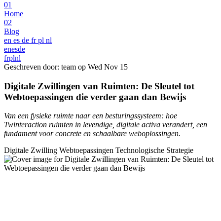
01
Home
02
Blog
en
es
de
fr
pl
nl
en
es
de
fr
pl
nl
Geschreven door: team op
Wed Nov 15
Digitale Zwillingen van Ruimten: De Sleutel tot
Webtoepassingen die verder gaan dan Bewijs
Van een fysieke ruimte naar een besturingssysteem: hoe
Twinteraction ruimten in levendige, digitale activa verandert, een
fundament voor concrete en schaalbare weboplossingen.
Digitale Zwilling
Webtoepassingen
Technologische Strategie