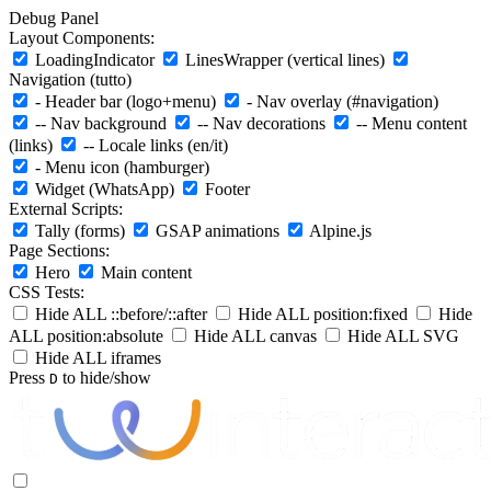
Debug Panel
Layout Components:
LoadingIndicator
LinesWrapper (vertical lines)
Navigation (tutto)
- Header bar (logo+menu)
- Nav overlay (#navigation)
-- Nav background
-- Nav decorations
-- Menu content
(links)
-- Locale links (en/it)
- Menu icon (hamburger)
Widget (WhatsApp)
Footer
External Scripts:
Tally (forms)
GSAP animations
Alpine.js
Page Sections:
Hero
Main content
CSS Tests:
Hide ALL ::before/::after
Hide ALL position:fixed
Hide
ALL position:absolute
Hide ALL canvas
Hide ALL SVG
Hide ALL iframes
Press
to hide/show
D