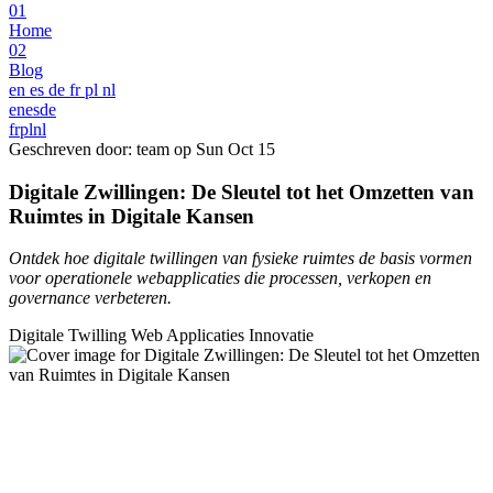
01
Home
02
Blog
en
es
de
fr
pl
nl
en
es
de
fr
pl
nl
Geschreven door: team op
Sun Oct 15
Digitale Zwillingen: De Sleutel tot het Omzetten van
Ruimtes in Digitale Kansen
Ontdek hoe digitale twillingen van fysieke ruimtes de basis vormen
voor operationele webapplicaties die processen, verkopen en
governance verbeteren.
Digitale Twilling
Web Applicaties
Innovatie