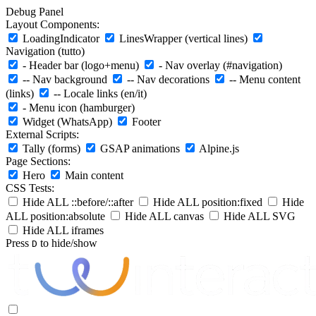
Debug Panel
Layout Components:
LoadingIndicator
LinesWrapper (vertical lines)
Navigation (tutto)
- Header bar (logo+menu)
- Nav overlay (#navigation)
-- Nav background
-- Nav decorations
-- Menu content
(links)
-- Locale links (en/it)
- Menu icon (hamburger)
Widget (WhatsApp)
Footer
External Scripts:
Tally (forms)
GSAP animations
Alpine.js
Page Sections:
Hero
Main content
CSS Tests:
Hide ALL ::before/::after
Hide ALL position:fixed
Hide
ALL position:absolute
Hide ALL canvas
Hide ALL SVG
Hide ALL iframes
Press
to hide/show
D