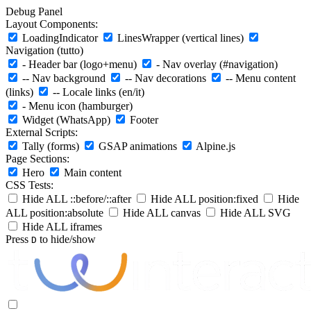
Debug Panel
Layout Components:
LoadingIndicator
LinesWrapper (vertical lines)
Navigation (tutto)
- Header bar (logo+menu)
- Nav overlay (#navigation)
-- Nav background
-- Nav decorations
-- Menu content
(links)
-- Locale links (en/it)
- Menu icon (hamburger)
Widget (WhatsApp)
Footer
External Scripts:
Tally (forms)
GSAP animations
Alpine.js
Page Sections:
Hero
Main content
CSS Tests:
Hide ALL ::before/::after
Hide ALL position:fixed
Hide
ALL position:absolute
Hide ALL canvas
Hide ALL SVG
Hide ALL iframes
Press
to hide/show
D