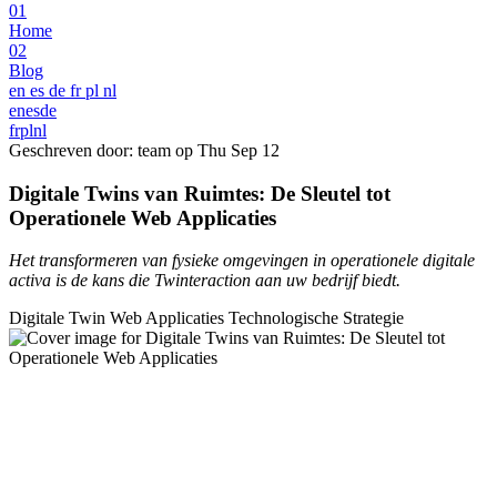
01
Home
02
Blog
en
es
de
fr
pl
nl
en
es
de
fr
pl
nl
Geschreven door: team op
Thu Sep 12
Digitale Twins van Ruimtes: De Sleutel tot
Operationele Web Applicaties
Het transformeren van fysieke omgevingen in operationele digitale
activa is de kans die Twinteraction aan uw bedrijf biedt.
Digitale Twin
Web Applicaties
Technologische Strategie