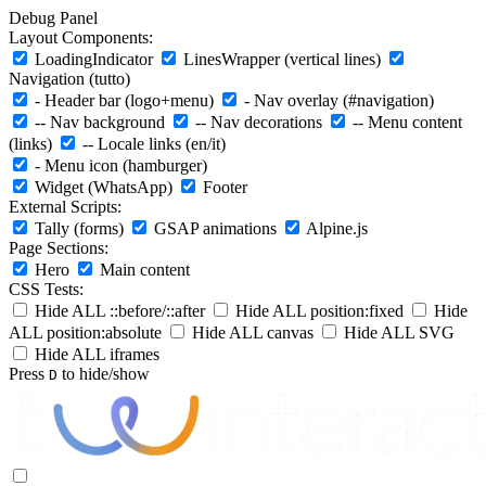
Debug Panel
Layout Components:
LoadingIndicator
LinesWrapper (vertical lines)
Navigation (tutto)
- Header bar (logo+menu)
- Nav overlay (#navigation)
-- Nav background
-- Nav decorations
-- Menu content
(links)
-- Locale links (en/it)
- Menu icon (hamburger)
Widget (WhatsApp)
Footer
External Scripts:
Tally (forms)
GSAP animations
Alpine.js
Page Sections:
Hero
Main content
CSS Tests:
Hide ALL ::before/::after
Hide ALL position:fixed
Hide
ALL position:absolute
Hide ALL canvas
Hide ALL SVG
Hide ALL iframes
Press
to hide/show
D