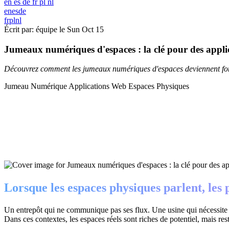
en
es
de
fr
pl
nl
en
es
de
fr
pl
nl
Écrit par: équipe le
Sun Oct 15
Jumeaux numériques d'espaces : la clé pour des applic
Découvrez comment les jumeaux numériques d'espaces deviennent fond
Jumeau Numérique
Applications Web
Espaces Physiques
Lorsque les espaces physiques parlent, les 
Un entrepôt qui ne communique pas ses flux. Une usine qui nécessite 
Dans ces contextes, les espaces réels sont riches de potentiel, mais rest