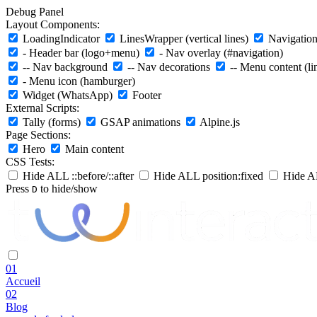
Debug Panel
Layout Components:
LoadingIndicator
LinesWrapper (vertical lines)
Navigation 
- Header bar (logo+menu)
- Nav overlay (#navigation)
-- Nav background
-- Nav decorations
-- Menu content (li
- Menu icon (hamburger)
Widget (WhatsApp)
Footer
External Scripts:
Tally (forms)
GSAP animations
Alpine.js
Page Sections:
Hero
Main content
CSS Tests:
Hide ALL ::before/::after
Hide ALL position:fixed
Hide AL
Press
to hide/show
D
01
Accueil
02
Blog