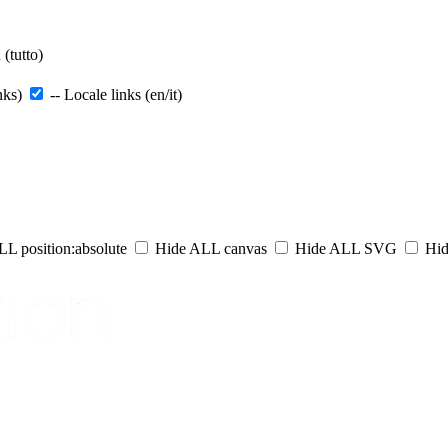
(tutto)
nks)
-- Locale links (en/it)
L position:absolute
Hide ALL canvas
Hide ALL SVG
Hid