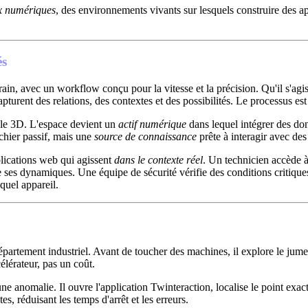
x numériques
, des environnements vivants sur lesquels construire des ap
és
rrain, avec un workflow conçu pour la vitesse et la précision. Qu'il s'agiss
capturent des relations, des contextes et des possibilités. Le processus e
èle 3D. L'espace devient un
actif numérique
dans lequel intégrer des do
ichier passif, mais une
source de connaissance
prête à interagir avec des
plications web qui agissent
dans le contexte réel
. Un technicien accède 
es dynamiques. Une équipe de sécurité vérifie des conditions critiques
quel appareil.
rtement industriel. Avant de toucher des machines, il explore le jumeau
élérateur, pas un coût.
e anomalie. Il ouvre l'application Twinteraction, localise le point exac
s, réduisant les temps d'arrêt et les erreurs.