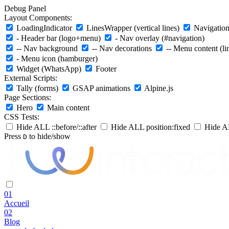
Debug Panel
Layout Components:
LoadingIndicator
LinesWrapper (vertical lines)
Navigation 
- Header bar (logo+menu)
- Nav overlay (#navigation)
-- Nav background
-- Nav decorations
-- Menu content (li
- Menu icon (hamburger)
Widget (WhatsApp)
Footer
External Scripts:
Tally (forms)
GSAP animations
Alpine.js
Page Sections:
Hero
Main content
CSS Tests:
Hide ALL ::before/::after
Hide ALL position:fixed
Hide AL
Press
to hide/show
D
01
Accueil
02
Blog