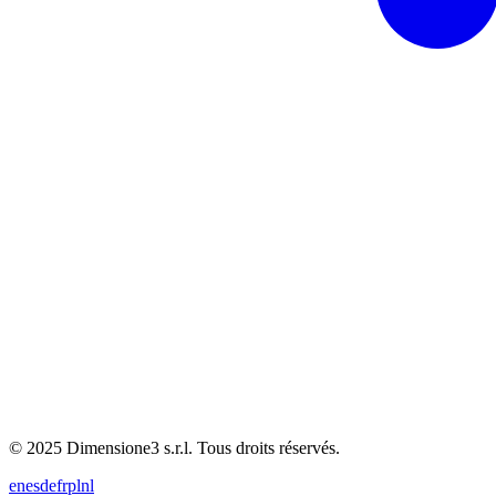
© 2025 Dimensione3 s.r.l. Tous droits réservés.
en
es
de
fr
pl
nl