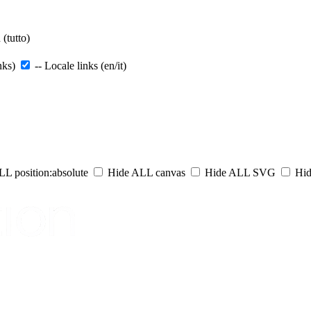
(tutto)
nks)
-- Locale links (en/it)
L position:absolute
Hide ALL canvas
Hide ALL SVG
Hid