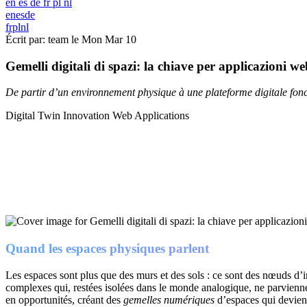
en
es
de
fr
pl
nl
en
es
de
fr
pl
nl
Écrit par: team le
Mon Mar 10
Gemelli digitali di spazi: la chiave per applicazioni w
De partir d’un environnement physique à une plateforme digitale fonc
Digital Twin
Innovation
Web Applications
Quand les espaces physiques parlent
Les espaces sont plus que des murs et des sols : ce sont des nœuds d’
complexes qui, restées isolées dans le monde analogique, ne parvienne
en opportunités, créant des
gemelles numériques
d’espaces qui devien