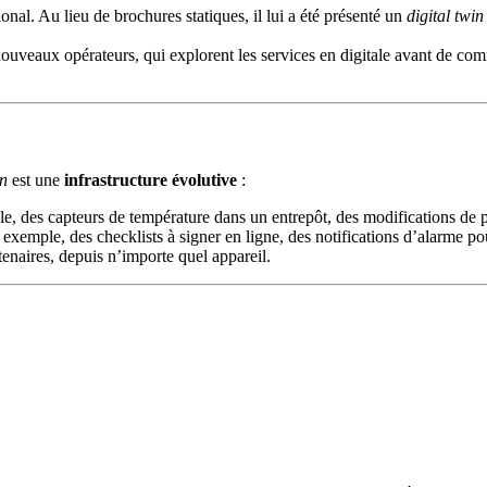
nal. Au lieu de brochures statiques, il lui a été présenté un
digital twin
uveaux opérateurs, qui explorent les services en digitale avant de comm
in
est une
infrastructure évolutive
:
e, des capteurs de température dans un entrepôt, des modifications de p
 exemple, des checklists à signer en ligne, des notifications d’alarme p
tenaires, depuis n’importe quel appareil.