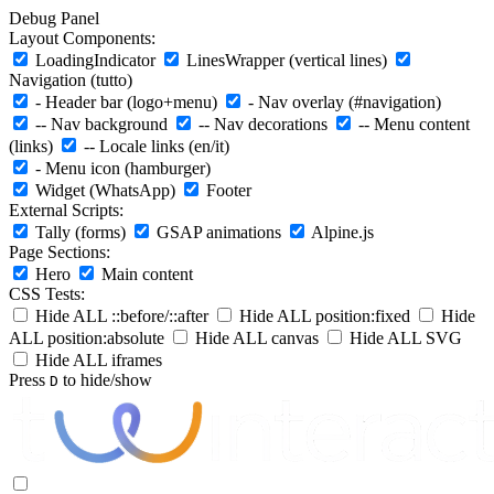
Debug Panel
Layout Components:
LoadingIndicator
LinesWrapper (vertical lines)
Navigation (tutto)
- Header bar (logo+menu)
- Nav overlay (#navigation)
-- Nav background
-- Nav decorations
-- Menu content
(links)
-- Locale links (en/it)
- Menu icon (hamburger)
Widget (WhatsApp)
Footer
External Scripts:
Tally (forms)
GSAP animations
Alpine.js
Page Sections:
Hero
Main content
CSS Tests:
Hide ALL ::before/::after
Hide ALL position:fixed
Hide
ALL position:absolute
Hide ALL canvas
Hide ALL SVG
Hide ALL iframes
Press
to hide/show
D