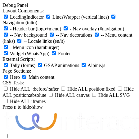
Debug Panel
Layout Components:
LoadingIndicator
LinesWrapper (vertical lines)
Navigation (tutto)
- Header bar (logo+menu)
- Nav overlay (#navigation)
-- Nav background
-- Nav decorations
-- Menu content
(links)
-- Locale links (en/it)
- Menu icon (hamburger)
Widget (WhatsApp)
Footer
External Scripts:
Tally (forms)
GSAP animations
Alpine.js
Page Sections:
Hero
Main content
CSS Tests:
Hide ALL ::before/::after
Hide ALL position:fixed
Hide
ALL position:absolute
Hide ALL canvas
Hide ALL SVG
Hide ALL iframes
Press
to hide/show
D