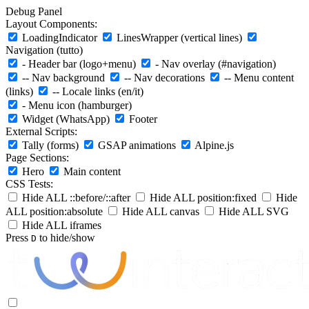
Debug Panel
Layout Components:
LoadingIndicator
LinesWrapper (vertical lines)
Navigation (tutto)
- Header bar (logo+menu)
- Nav overlay (#navigation)
-- Nav background
-- Nav decorations
-- Menu content
(links)
-- Locale links (en/it)
- Menu icon (hamburger)
Widget (WhatsApp)
Footer
External Scripts:
Tally (forms)
GSAP animations
Alpine.js
Page Sections:
Hero
Main content
CSS Tests:
Hide ALL ::before/::after
Hide ALL position:fixed
Hide
ALL position:absolute
Hide ALL canvas
Hide ALL SVG
Hide ALL iframes
Press
to hide/show
D