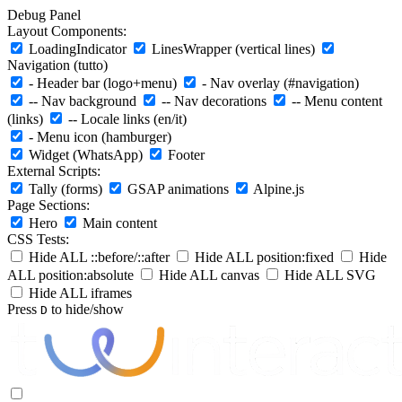
Debug Panel
Layout Components:
LoadingIndicator
LinesWrapper (vertical lines)
Navigation (tutto)
- Header bar (logo+menu)
- Nav overlay (#navigation)
-- Nav background
-- Nav decorations
-- Menu content
(links)
-- Locale links (en/it)
- Menu icon (hamburger)
Widget (WhatsApp)
Footer
External Scripts:
Tally (forms)
GSAP animations
Alpine.js
Page Sections:
Hero
Main content
CSS Tests:
Hide ALL ::before/::after
Hide ALL position:fixed
Hide
ALL position:absolute
Hide ALL canvas
Hide ALL SVG
Hide ALL iframes
Press
to hide/show
D