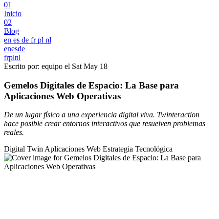
01
Inicio
02
Blog
en
es
de
fr
pl
nl
en
es
de
fr
pl
nl
Escrito por: equipo el
Sat May 18
Gemelos Digitales de Espacio: La Base para
Aplicaciones Web Operativas
De un lugar físico a una experiencia digital viva. Twinteraction
hace posible crear entornos interactivos que resuelven problemas
reales.
Digital Twin
Aplicaciones Web
Estrategia Tecnológica