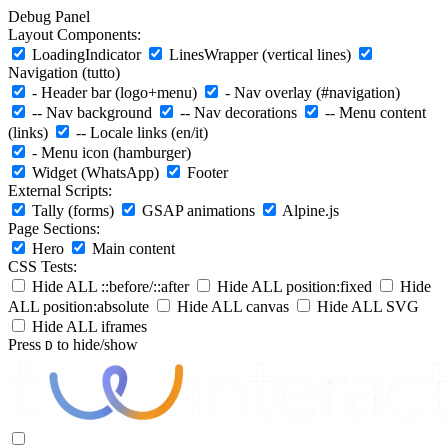
Debug Panel
Layout Components:
LoadingIndicator
LinesWrapper (vertical lines)
Navigation (tutto)
- Header bar (logo+menu)
- Nav overlay (#navigation)
-- Nav background
-- Nav decorations
-- Menu content
(links)
-- Locale links (en/it)
- Menu icon (hamburger)
Widget (WhatsApp)
Footer
External Scripts:
Tally (forms)
GSAP animations
Alpine.js
Page Sections:
Hero
Main content
CSS Tests:
Hide ALL ::before/::after
Hide ALL position:fixed
Hide
ALL position:absolute
Hide ALL canvas
Hide ALL SVG
Hide ALL iframes
Press
to hide/show
D