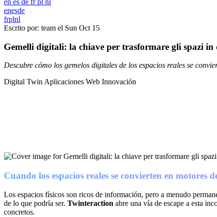
en
es
de
fr
pl
nl
en
es
de
fr
pl
nl
Escrito por: team el
Sun Oct 15
Gemelli digitali: la chiave per trasformare gli spazi in
Descubre cómo los gemelos digitales de los espacios reales se convi
Digital Twin
Aplicaciones Web
Innovación
Cuando los espacios reales se convierten en motores d
Los espacios físicos son ricos de información, pero a menudo permane
de lo que podría ser.
Twinteraction
abre una vía de escape a esta inc
concretos.