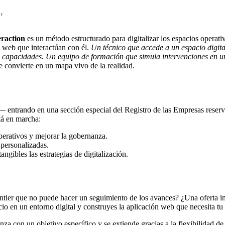
"
raction
es un método estructurado para digitalizar los espacios operativ
es web que interactúan con él.
Un técnico que accede a un espacio digit
 capacidades.
Un equipo de formación que simula intervenciones en un
 convierte en un mapa vivo de la realidad.
 — entrando en una sección especial del Registro de las Empresas res
tá en marcha:
operativos y mejorar la gobernanza.
 personalizadas.
angibles las estrategias de digitalización.
ntier que no puede hacer un seguimiento de los avances? ¿Una oferta i
cio en un entorno digital y construyes la aplicación web que necesita tu
 con un objetivo específico y se extiende gracias a la flexibilidad de 