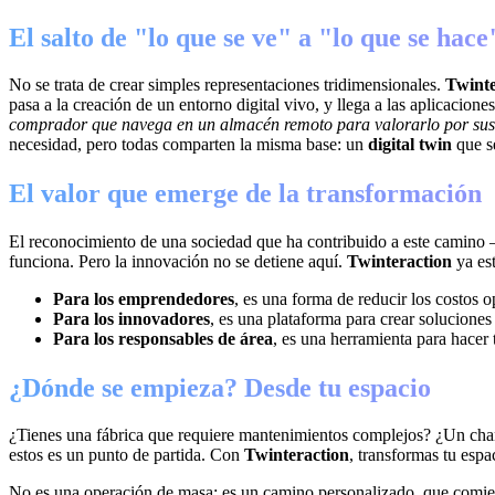
El salto de "lo que se ve" a "lo que se hace
No se trata de crear simples representaciones tridimensionales.
Twinte
pasa a la creación de un entorno digital vivo, y llega a las aplicacion
comprador que navega en un almacén remoto para valorarlo por sus
necesidad, pero todas comparten la misma base: un
digital twin
que se
El valor que emerge de la transformación
El reconocimiento de una sociedad que ha contribuido a este camino
funciona. Pero la innovación no se detiene aquí.
Twinteraction
ya es
Para los emprendedores
, es una forma de reducir los costos 
Para los innovadores
, es una plataforma para crear soluciones
Para los responsables de área
, es una herramienta para hacer t
¿Dónde se empieza? Desde tu espacio
¿Tienes una fábrica que requiere mantenimientos complejos? ¿Un cha
estos es un punto de partida. Con
Twinteraction
, transformas tu espa
No es una operación de masa: es un camino personalizado, que comienza