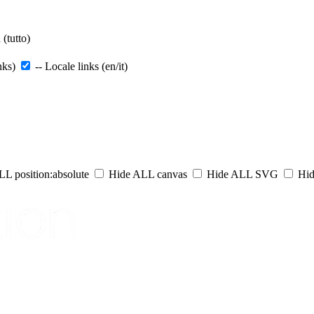
(tutto)
nks)
-- Locale links (en/it)
L position:absolute
Hide ALL canvas
Hide ALL SVG
Hid