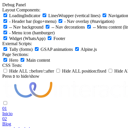
Debug Panel
Layout Components:
LoadingIndicator
LinesWrapper (vertical lines)
Navigation 
- Header bar (logo+menu)
- Nav overlay (#navigation)
-- Nav background
-- Nav decorations
-- Menu content (li
- Menu icon (hamburger)
Widget (WhatsApp)
Footer
External Scripts:
Tally (forms)
GSAP animations
Alpine.js
Page Sections:
Hero
Main content
CSS Tests:
Hide ALL ::before/::after
Hide ALL position:fixed
Hide AL
Press
to hide/show
D
01
Inicio
02
Blog