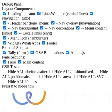
Debug Panel
Layout Components:
LoadingIndicator
LinesWrapper (vertical lines)
Navigation (tutto)
- Header bar (logo+menu)
- Nav overlay (#navigation)
-- Nav background
-- Nav decorations
-- Menu content
(links)
-- Locale links (en/it)
- Menu icon (hamburger)
Widget (WhatsApp)
Footer
External Scripts:
Tally (forms)
GSAP animations
Alpine.js
Page Sections:
Hero
Main content
CSS Tests:
Hide ALL ::before/::after
Hide ALL position:fixed
Hide
ALL position:absolute
Hide ALL canvas
Hide ALL SVG
Hide ALL iframes
Press
to hide/show
D