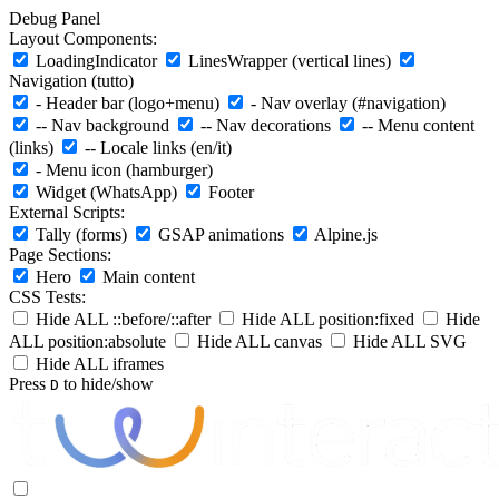
Debug Panel
Layout Components:
LoadingIndicator
LinesWrapper (vertical lines)
Navigation (tutto)
- Header bar (logo+menu)
- Nav overlay (#navigation)
-- Nav background
-- Nav decorations
-- Menu content
(links)
-- Locale links (en/it)
- Menu icon (hamburger)
Widget (WhatsApp)
Footer
External Scripts:
Tally (forms)
GSAP animations
Alpine.js
Page Sections:
Hero
Main content
CSS Tests:
Hide ALL ::before/::after
Hide ALL position:fixed
Hide
ALL position:absolute
Hide ALL canvas
Hide ALL SVG
Hide ALL iframes
Press
to hide/show
D