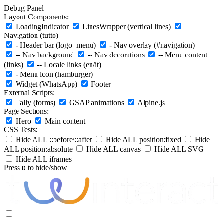
Debug Panel
Layout Components:
LoadingIndicator
LinesWrapper (vertical lines)
Navigation (tutto)
- Header bar (logo+menu)
- Nav overlay (#navigation)
-- Nav background
-- Nav decorations
-- Menu content
(links)
-- Locale links (en/it)
- Menu icon (hamburger)
Widget (WhatsApp)
Footer
External Scripts:
Tally (forms)
GSAP animations
Alpine.js
Page Sections:
Hero
Main content
CSS Tests:
Hide ALL ::before/::after
Hide ALL position:fixed
Hide
ALL position:absolute
Hide ALL canvas
Hide ALL SVG
Hide ALL iframes
Press
to hide/show
D