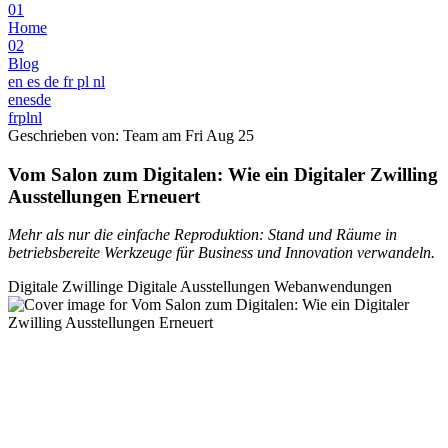
01
Home
02
Blog
en
es
de
fr
pl
nl
en
es
de
fr
pl
nl
Geschrieben von: Team am
Fri Aug 25
Vom Salon zum Digitalen: Wie ein Digitaler Zwilling
Ausstellungen Erneuert
Mehr als nur die einfache Reproduktion: Stand und Räume in
betriebsbereite Werkzeuge für Business und Innovation verwandeln.
Digitale Zwillinge
Digitale Ausstellungen
Webanwendungen