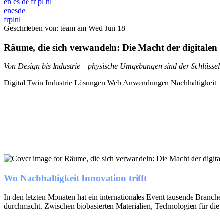
en
es
de
fr
pl
nl
en
es
de
fr
pl
nl
Geschrieben von: team am
Wed Jun 18
Räume, die sich verwandeln: Die Macht der digitalen 
Von Design bis Industrie – physische Umgebungen sind der Schlüssel 
Digital Twin
Industrie Lösungen
Web Anwendungen
Nachhaltigkeit
Wo Nachhaltigkeit Innovation trifft
In den letzten Monaten hat ein internationales Event tausende Branc
durchmacht. Zwischen biobasierten Materialien, Technologien für die 