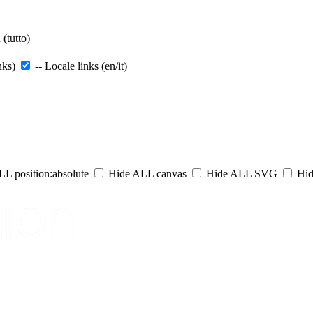
(tutto)
nks)
-- Locale links (en/it)
L position:absolute
Hide ALL canvas
Hide ALL SVG
Hid