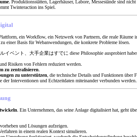
ume
. Produktionsstätten, Lagerhäuser, Labore, Messestände sind nicht
ommt Twinteraction ins Spiel.
igital
 Plattform, ein Workflow, ein Netzwerk von Partnern, die reale Räume 
d zu einer Basis für Webanwendungen, die konkrete Probleme lösen.
ント、大手企業はすでに diese Philosophie ausprobiert haben, um ihre
und Risiken von Fehlern reduziert werden.
 zu zentralisieren
.
bungen zu unterstützen
, die technische Details und Funktionen über 
e der Interventionen und Echtzeitdaten miteinander verbunden werden.
ssung
twickeln
. Ein Unternehmen, das seine Anlage digitalisiert hat, geht 
rvorheben und Lösungen aufzeigen.
Verfahren in einem realen Kontext simulieren.
ichen Umgebung funktioniert, wodurch die Entscheidungsfindung beschl