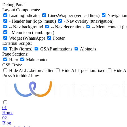
Debug Panel
Layout Components:
LoadingIndicator
LinesWrapper (vertical lines)
Navigation 
- Header bar (logo+menu)
- Nav overlay (#navigation)
-- Nav background
-- Nav decorations
-- Menu content (li
- Menu icon (hamburger)
Widget (WhatsApp)
Footer
External Scripts:
Tally (forms)
GSAP animations
Alpine.js
Page Sections:
Hero
Main content
CSS Tests:
Hide ALL ::before/::after
Hide ALL position:fixed
Hide AL
Press
to hide/show
D
01
Home
02
Blog