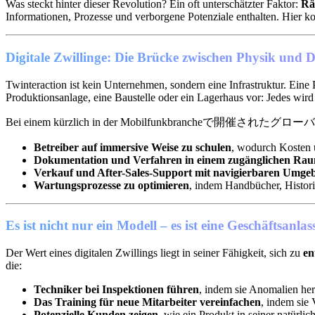
Was steckt hinter dieser Revolution? Ein oft unterschätzter Faktor:
Rä
Informationen, Prozesse und verborgene Potenziale enthalten. Hier k
Digitale Zwillinge: Die Brücke zwischen Physik und D
Twinteraction ist kein Unternehmen, sondern eine Infrastruktur. Eine
Produktionsanlage, eine Baustelle oder ein Lagerhaus vor: Jedes wir
Bei einem kürzlich in der Mobilfunkbrancheで開催されたグローバルイベ
Betreiber auf immersive Weise zu schulen
, wodurch Kosten 
Dokumentation und Verfahren in einem zugänglichen Raum
Verkauf und After-Sales-Support mit navigierbaren Umge
Wartungsprozesse zu optimieren
, indem Handbücher, Histori
Es ist nicht nur ein Modell – es ist eine Geschäftsanla
Der Wert eines digitalen Zwillings liegt in seiner Fähigkeit, sich zu
en
die:
Techniker bei Inspektionen führen
, indem sie Anomalien he
Das Training für neue Mitarbeiter vereinfachen
, indem sie 
Potenzielle Kunden zeigen
, wie ein Produkt in seiner natürl