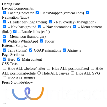
Debug Panel
Layout Components:
LoadingIndicator
LinesWrapper (vertical lines)
Navigation (tutto)
- Header bar (logo+menu)
- Nav overlay (#navigation)
-- Nav background
-- Nav decorations
-- Menu content
(links)
-- Locale links (en/it)
- Menu icon (hamburger)
Widget (WhatsApp)
Footer
External Scripts:
Tally (forms)
GSAP animations
Alpine.js
Page Sections:
Hero
Main content
CSS Tests:
Hide ALL ::before/::after
Hide ALL position:fixed
Hide
ALL position:absolute
Hide ALL canvas
Hide ALL SVG
Hide ALL iframes
Press
to hide/show
D