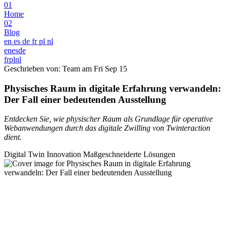
01
Home
02
Blog
en
es
de
fr
pl
nl
en
es
de
fr
pl
nl
Geschrieben von: Team am
Fri Sep 15
Physisches Raum in digitale Erfahrung verwandeln:
Der Fall einer bedeutenden Ausstellung
Entdecken Sie, wie physischer Raum als Grundlage für operative
Webanwendungen durch das digitale Zwilling von Twinteraction
dient.
Digital Twin
Innovation
Maßgeschneiderte Lösungen