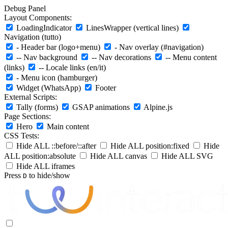
Debug Panel
Layout Components:
LoadingIndicator
LinesWrapper (vertical lines)
Navigation (tutto)
- Header bar (logo+menu)
- Nav overlay (#navigation)
-- Nav background
-- Nav decorations
-- Menu content
(links)
-- Locale links (en/it)
- Menu icon (hamburger)
Widget (WhatsApp)
Footer
External Scripts:
Tally (forms)
GSAP animations
Alpine.js
Page Sections:
Hero
Main content
CSS Tests:
Hide ALL ::before/::after
Hide ALL position:fixed
Hide
ALL position:absolute
Hide ALL canvas
Hide ALL SVG
Hide ALL iframes
Press
to hide/show
D