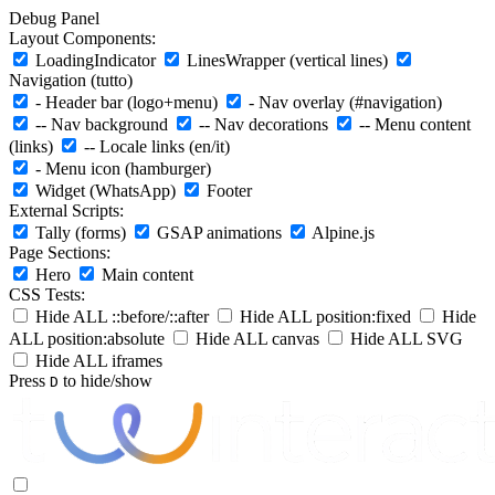
Debug Panel
Layout Components:
LoadingIndicator
LinesWrapper (vertical lines)
Navigation (tutto)
- Header bar (logo+menu)
- Nav overlay (#navigation)
-- Nav background
-- Nav decorations
-- Menu content
(links)
-- Locale links (en/it)
- Menu icon (hamburger)
Widget (WhatsApp)
Footer
External Scripts:
Tally (forms)
GSAP animations
Alpine.js
Page Sections:
Hero
Main content
CSS Tests:
Hide ALL ::before/::after
Hide ALL position:fixed
Hide
ALL position:absolute
Hide ALL canvas
Hide ALL SVG
Hide ALL iframes
Press
to hide/show
D