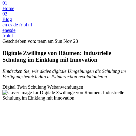
01
Home
02
Blog
en
es
de
fr
pl
nl
en
es
de
fr
pl
nl
Geschrieben von: team am
Sun Nov 23
Digitale Zwillinge von Räumen: Industrielle
Schulung im Einklang mit Innovation
Entdecken Sie, wie aktive digitale Umgebungen die Schulung im
Fertigungsbereich durch Twinteraction revolutionieren.
Digital Twin
Schulung
Webanwendungen