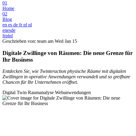
01
Home
02
Blog
en
es
de
fr
pl
nl
en
es
de
fr
pl
nl
Geschrieben von: team am
Wed Jan 15
Digitale Zwillinge von Räumen: Die neue Grenze für
Ihr Business
Entdecken Sie, wie Twinteraction physische Räume mit digitalen
Zwillingen in operative Anwendungen verwandelt und so greifbare
Chancen für Ihr Unternehmen eröffnet.
Digital Twin
Raumanalyse
Webanwendungen