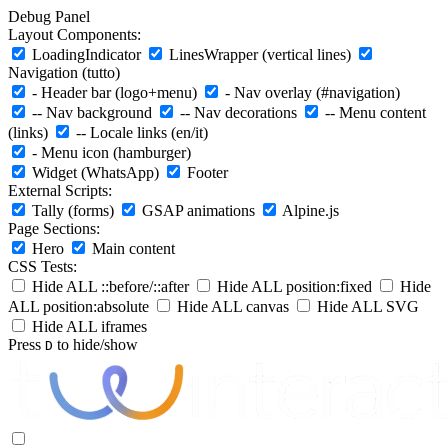
Debug Panel
Layout Components:
LoadingIndicator
LinesWrapper (vertical lines)
Navigation (tutto)
- Header bar (logo+menu)
- Nav overlay (#navigation)
-- Nav background
-- Nav decorations
-- Menu content
(links)
-- Locale links (en/it)
- Menu icon (hamburger)
Widget (WhatsApp)
Footer
External Scripts:
Tally (forms)
GSAP animations
Alpine.js
Page Sections:
Hero
Main content
CSS Tests:
Hide ALL ::before/::after
Hide ALL position:fixed
Hide
ALL position:absolute
Hide ALL canvas
Hide ALL SVG
Hide ALL iframes
Press
to hide/show
D