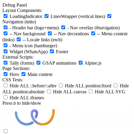
Debug Panel
Layout Components:
LoadingIndicator
LinesWrapper (vertical lines)
Navigation (tutto)
- Header bar (logo+menu)
- Nav overlay (#navigation)
-- Nav background
-- Nav decorations
-- Menu content
(links)
-- Locale links (en/it)
- Menu icon (hamburger)
Widget (WhatsApp)
Footer
External Scripts:
Tally (forms)
GSAP animations
Alpine.js
Page Sections:
Hero
Main content
CSS Tests:
Hide ALL ::before/::after
Hide ALL position:fixed
Hide
ALL position:absolute
Hide ALL canvas
Hide ALL SVG
Hide ALL iframes
Press
to hide/show
D