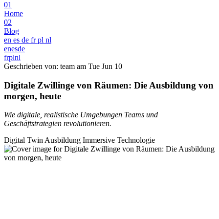
01
Home
02
Blog
en
es
de
fr
pl
nl
en
es
de
fr
pl
nl
Geschrieben von: team am
Tue Jun 10
Digitale Zwillinge von Räumen: Die Ausbildung von
morgen, heute
Wie digitale, realistische Umgebungen Teams und
Geschäftstrategien revolutionieren.
Digital Twin
Ausbildung
Immersive Technologie