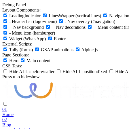
Debug Panel
Layout Components:
LoadingIndicator
LinesWrapper (vertical lines)
Navigation 
- Header bar (logo+menu)
- Nav overlay (#navigation)
-- Nav background
-- Nav decorations
-- Menu content (li
- Menu icon (hamburger)
Widget (WhatsApp)
Footer
External Scripts:
Tally (forms)
GSAP animations
Alpine.js
Page Sections:
Hero
Main content
CSS Tests:
Hide ALL ::before/::after
Hide ALL position:fixed
Hide AL
Press
to hide/show
D
01
Home
02
Blog