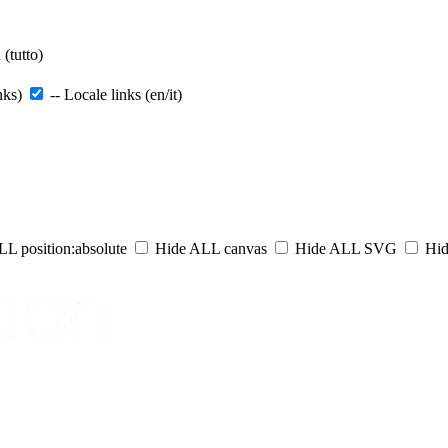
(tutto)
nks)
-- Locale links (en/it)
L position:absolute
Hide ALL canvas
Hide ALL SVG
Hid