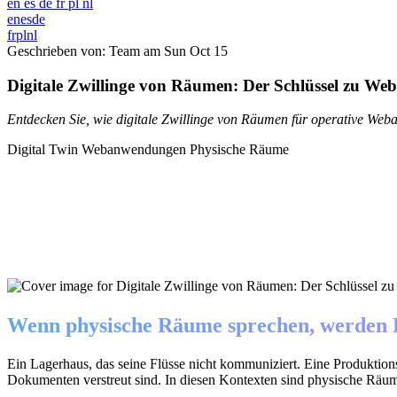
en
es
de
fr
pl
nl
en
es
de
fr
pl
nl
Geschrieben von: Team am
Sun Oct 15
Digitale Zwillinge von Räumen: Der Schlüssel zu W
Entdecken Sie, wie digitale Zwillinge von Räumen für operative We
Digital Twin
Webanwendungen
Physische Räume
Wenn physische Räume sprechen, werden 
Ein Lagerhaus, das seine Flüsse nicht kommuniziert. Eine Produktio
Dokumenten verstreut sind. In diesen Kontexten sind physische Räume