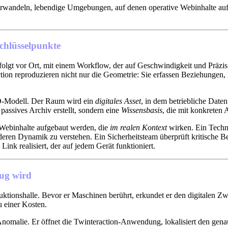
rwandeln, lebendige Umgebungen, auf denen operative Webinhalte au
chlüsselpunkte
olgt vor Ort, mit einem Workflow, der auf Geschwindigkeit und Präzis
ction reproduzieren nicht nur die Geometrie: Sie erfassen Beziehungen,
3D-Modell. Der Raum wird ein
digitales Asset
, in dem betriebliche Date
passives Archiv erstellt, sondern eine
Wissensbasis
, die mit konkreten
Webinhalte aufgebaut werden, die
im realen Kontext
wirken. Ein Techni
um deren Dynamik zu verstehen. Ein Sicherheitsteam überprüft kritische 
ink realisiert, der auf jedem Gerät funktioniert.
eug wird
uktionshalle. Bevor er Maschinen berührt, erkundet er den digitalen Zwi
u einer Kosten.
nomalie. Er öffnet die Twinteraction-Anwendung, lokalisiert den genau